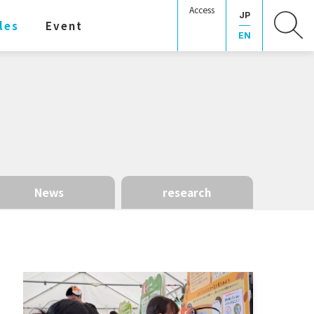
Access
JP
les
Event
EN
News
research