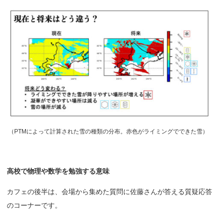
（
PTMによって計算された雪の種類の分布。赤色がライミングでできた雪）
高校で
物理や
数学を
勉強する
意味
カフェの後半は、会場から集めた質問に佐藤さんが答える質疑応答
のコーナーです。