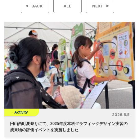
稿
BACK
ALL
NEXT
ナ
ビ
ゲ
ー
シ
ョ
ン
Activity
2026.8.5
円山西町夏祭りにて、2025年度本科グラフィックデザイン実習の
成果物の評価イベントを実施しました