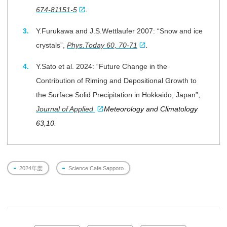
674-81151-5
.
Y.Furukawa and J.S.Wettlaufer 2007: “Snow and ice
crystals”,
Phys.Today 60, 70-71
.
Y.Sato et al. 2024: “Future Change in the
Contribution of Riming and Depositional Growth to
the Surface Solid Precipitation in Hokkaido, Japan”,
Journal of Applied
Meteorology and Climatology
63,10.
2024年度
Science Cafe Sapporo
投