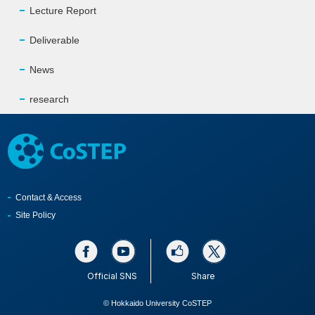
Lecture Report
Deliverable
News
research
Contact & Access
Site Policy
Official SNS
Share
© Hokkaido University CoSTEP