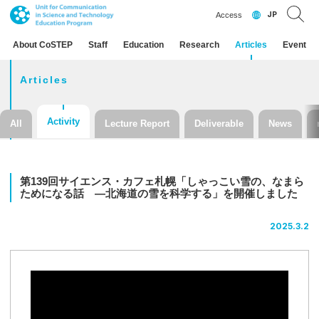
JP
Access
About CoSTEP
Staff
Education
Research
Articles
Event
Articles
Activity
All
Lecture Report
Deliverable
News
第
139
回
サイエンス
・
カフェ
札幌
「しゃっこい
雪の、
なまら
ためになる
話
―
北海道の
雪を
科学する」を
開催しました
2025.3.2