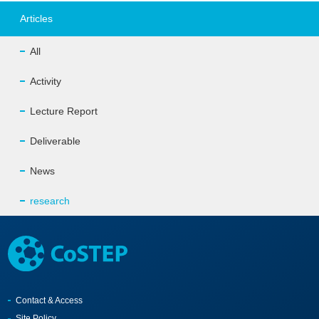
Articles
All
Activity
Lecture Report
Deliverable
News
research
Contact & Access
Site Policy