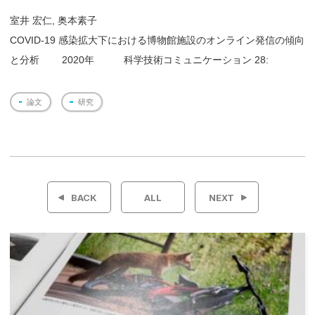
室井 宏仁, 奥本素子
COVID-19 感染拡大下における博物館施設のオンライン発信の傾向
と分析 2020年 科学技術コミュニケーション 28:
論文
研究
投
稿
BACK
ALL
NEXT
ナ
ビ
ゲ
ー