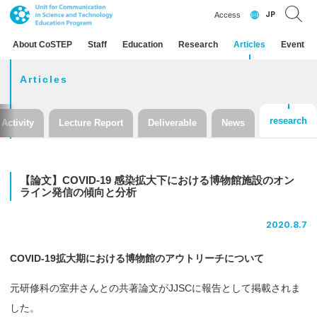
JP
Access
About CoSTEP
Staff
Education
Research
Articles
Event
Articles
research
Activity
Lecture Report
Deliverable
News
【論文】
COVID-19
感染拡大下における
博物館施設の
オン
ライン
発信の
傾向と
分析
2020.8.7
COVID-19拡大期における博物館のアウトリーチについて
元研修科の室井さんとの共著論文がJJSCに報告として掲載されま
した。