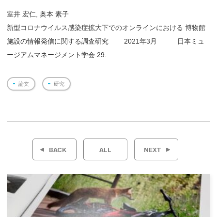
室井 宏仁, 奥本 素子
新型コロナウイルス感染症拡大下でのオンラインにおける 博物館
施設の情報発信に関する調査研究 2021年3月 日本ミュ
ージアムマネージメント学会 29:
論文
研究
投
稿
BACK
ALL
NEXT
ナ
ビ
ゲ