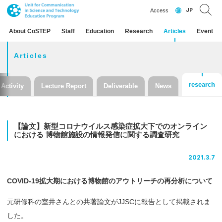
JP
Access
About CoSTEP
Staff
Education
Research
Articles
Event
Articles
research
Activity
Lecture Report
Deliverable
News
【論文】
新型
コロナウイルス
感染症拡大下での
オンライン
における
博物館施設の
情報発信に
関する
調査研究
2021.3.7
COVID-19拡大期における博物館のアウトリーチの再分析について
元研修科の室井さんとの共著論文がJJSCに報告として掲載されま
した。