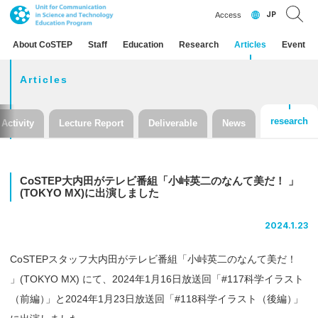
JP
Access
About CoSTEP
Staff
Education
Research
Articles
Event
Articles
research
Activity
Lecture Report
Deliverable
News
CoSTEP
大内田が
テレビ
番組
「小峠英二のなんて
美だ！
」
(TOKYO MX)
に
出演しました
2024.1.23
CoSTEPスタッフ大内田がテレビ番組「小峠英二のなんて美だ！
」(TOKYO MX) にて、2024年1月16日放送回「#117科学イラスト
（前編
）
」と2024年1月23日放送回「#118科学イラスト（後編
）
」