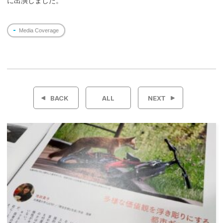
に出演しました。
Media Coverage
投
稿
BACK
ALL
NEXT
ナ
ビ
ゲ
ー
シ
ョ