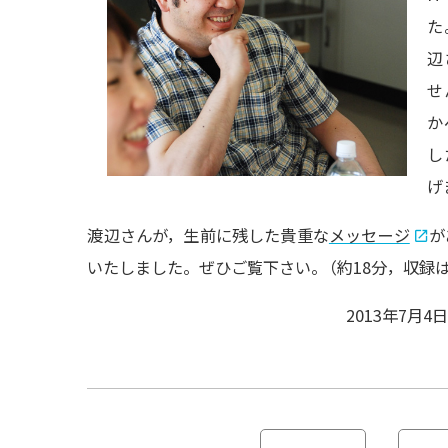
た
辺
せ
か
し
げ
渡辺さんが，生前に残した貴重な
メッセージ
が
いたしました。ぜひご覧下さい
。
（約18分，収録は
2013年7月4
投
稿