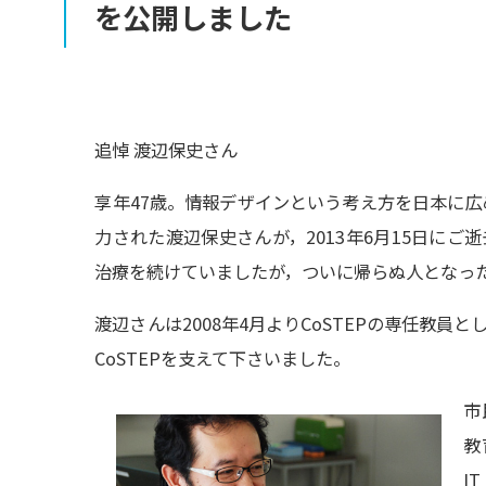
を
公開しました
追悼 渡辺保史さん
享年47歳。情報デザインという考え方を日本に
力された渡辺保史さんが，2013年6月15日にご
治療を続けていましたが，ついに帰らぬ人となっ
渡辺さんは2008年4月よりCoSTEPの専任教員
CoSTEPを支えて下さいました。
市
教
I