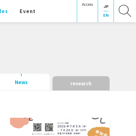
Access
JP
les
Event
EN
News
research