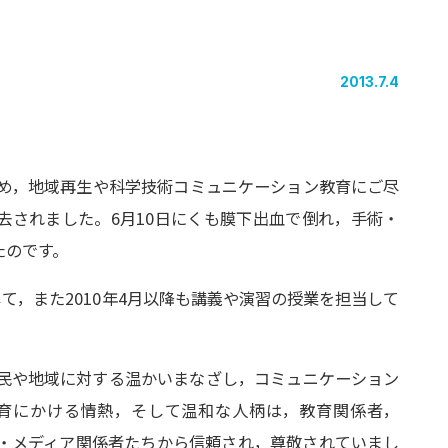
2013.7.4
広め，地域再生や科学技術コミュニケーション教育にご尽
逝去されました。6月10日にくも膜下出血で倒れ，手術・
たのです。
として，また2010年4月以降も講義や演習の授業を担当して
民や地域に対する温かいまなざし，コミュニケーション
育にかける情熱，そして温和な人柄は，教育関係者，
T・メディア関係者たちから信頼され，尊敬されていまし