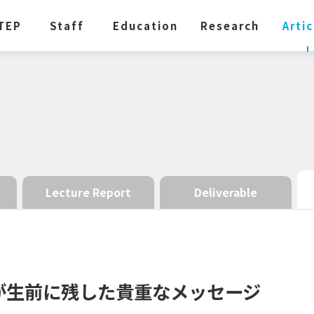
TEP
Staff
Education
Research
Artic
Lecture Report
Deliverable
が
生前に
残した
貴重な
メッセージ