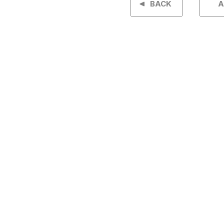
BACK
A
ナ
ビ
ゲ
ー
シ
ョ
ン