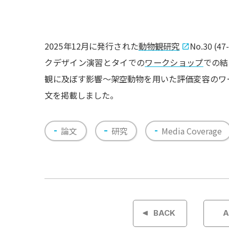
2025年12月に発行された
動物観研究
No.30 
クデザイン演習とタイでの
ワークショップ
での結
観に及ぼす影響〜架空動物を用いた評価変容のワ
文を掲載しました。
論文
研究
Media Coverage
投
稿
BACK
A
ナ