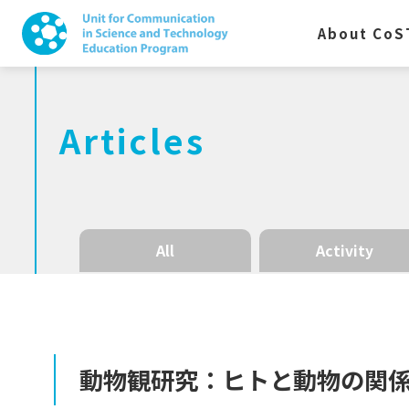
About CoS
Articles
All
Activity
動物観研究：
ヒト
と
動物の
関