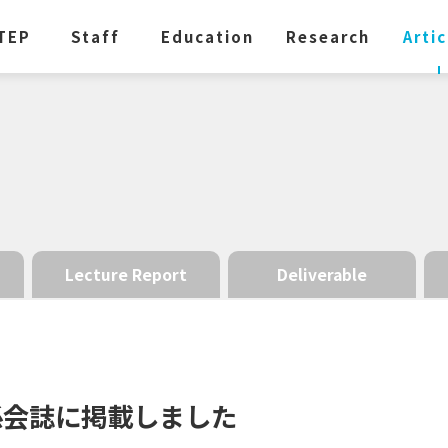
TEP
Staff
Education
Research
Artic
Lecture Report
Deliverable
係会誌に
掲載しました