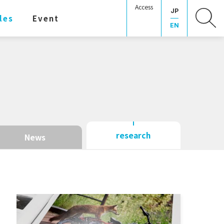
Access
JP
les
Event
EN
research
News