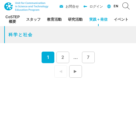
EN
お問合せ
ログイン
CoSTEP
スタッフ
教育活動
研究活動
実践
＋
発信
イベント
概要
科学と社会
1
2
…
7
投
稿
ナ
ビ
ゲ
ー
シ
ョ
ン