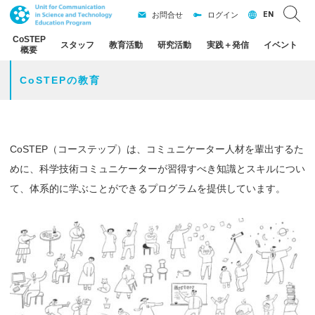
EN
お問合せ
ログイン
CoSTEP
スタッフ
教育活動
研究活動
実践
＋
発信
イベント
概要
CoSTEPの教育
CoSTEP（コーステップ）は、コミュニケーター人材を輩出するた
めに、科学技術コミュニケーターが習得すべき知識とスキルについ
て、体系的に学ぶことができるプログラムを提供しています。