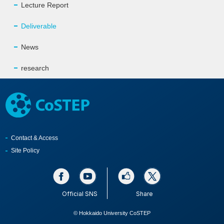
Lecture Report
Deliverable
News
research
Contact & Access
Site Policy
Official SNS
Share
© Hokkaido University CoSTEP