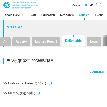
JP
Access
About CoSTEP
Staff
Education
Research
Articles
Event
Articles
Deliverable
All
Activity
Lecture Report
News
ラジオ
第
132
回
:2008
年
8
月
8
日
2008.8.8
>> Podcast（iTunes で聞く）
>> MP3 で放送を聞く