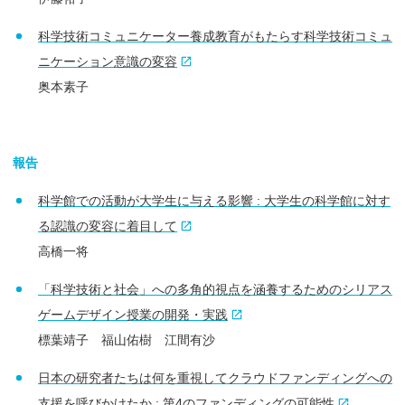
科学技術コミュニケーター養成教育がもたらす科学技術コミュ
ニケーション意識の変容
奥本素子
報告
科学館での活動が大学生に与える影響 : 大学生の科学館に対す
る認識の変容に着目して
高橋一将
「科学技術と社会」への多角的視点を涵養するためのシリアス
ゲームデザイン授業の開発・実践
標葉靖子 福山佑樹 江間有沙
日本の研究者たちは何を重視してクラウドファンディングへの
支援を呼びかけたか : 第4のファンディングの可能性