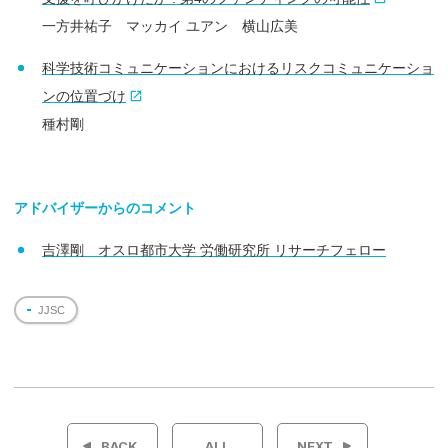
一方井祐子 マッカイ ユアン 横山広美
科学技術コミュニケーションにおけるリスクコミュニケーショ
ンの位置づけ
種村剛
アドバイザー
からの
コメント
吉澤剛 オスロ都市大学 労働研究所 リサーチフェロー
JJSC
投
稿
BACK
ALL
NEXT