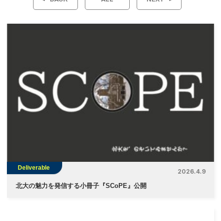
ナ
ビ
ゲ
ー
シ
ョ
ン
Deliverable
2026.4.9
北大の魅力を発信する小冊子『SCoPE』公開