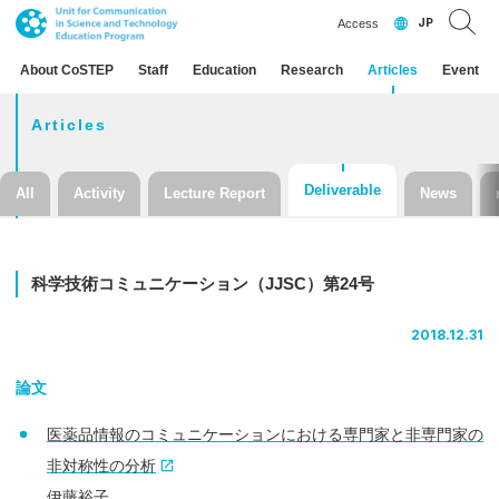
JP
Access
About CoSTEP
Staff
Education
Research
Articles
Event
Articles
Deliverable
All
Activity
Lecture Report
News
科学技術
コミュニケーション
（JJSC）
第
24
号
2018.12.31
論文
医薬品情報のコミュニケーションにおける専門家と非専門家の
非対称性の分析
伊藤裕子