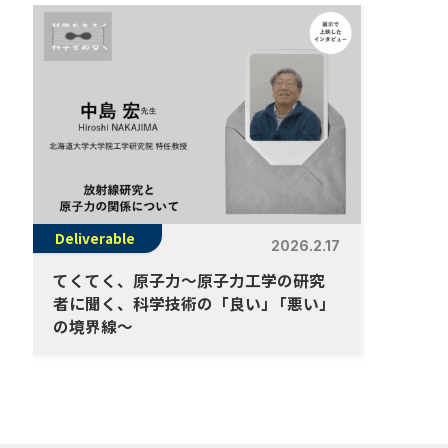
Deliverable
2026.2.17
てくてく、原子力～原子力工学の研究
者に聞く、科学技術の「良い
」
「悪い」
の境界線～