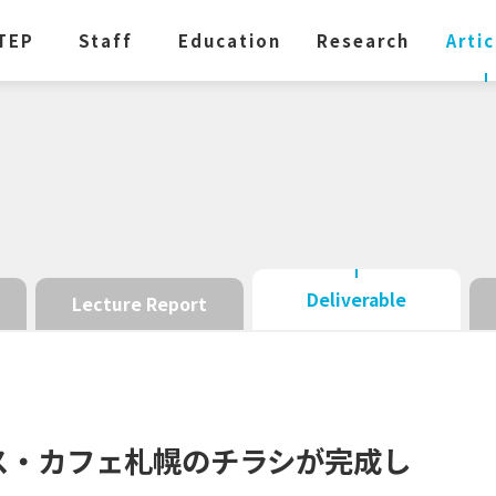
TEP
Staff
Education
Research
Artic
Deliverable
Lecture Report
ス
・
カフェ
札幌の
チラシ
が
完成し