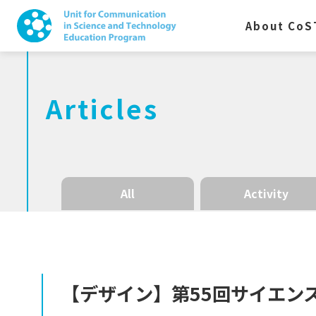
About CoS
Articles
All
Activity
【デザイン】
第
55
回
サイエン