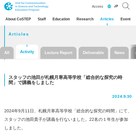
JP
Access
About CoSTEP
Staff
Education
Research
Articles
Event
Articles
Activity
All
Lecture Report
Deliverable
News
スタッフ
の
池田が
札幌月寒高等学校
「総合的な
探究の
時
間」
で
講義を
しました
2024.9.30
2024年9月11日、札幌月寒高等学校「総合的な探究の時間」にて、
スタッフの池田貴子が講義を行ないました。22名の１年生が参加
しました。