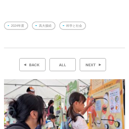
2024年度
高大接続
科学と社会
投
稿
BACK
ALL
NEXT
ナ
ビ
ゲ
ー
シ