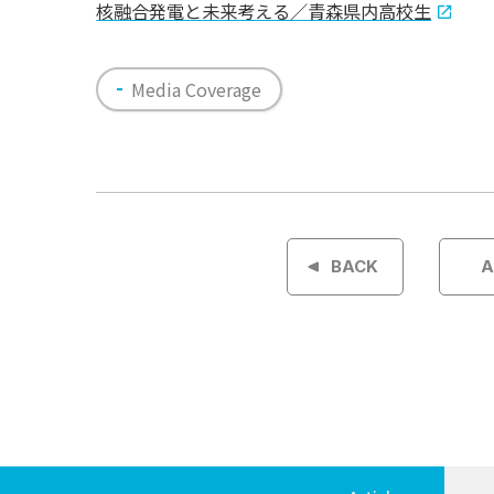
核融合発電と未来考える／青森県内高校生
Media Coverage
投
稿
BACK
A
ナ
ビ
ゲ
ー