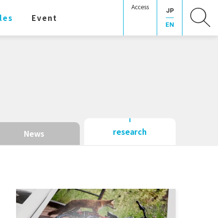
Access
JP
les
Event
EN
research
News