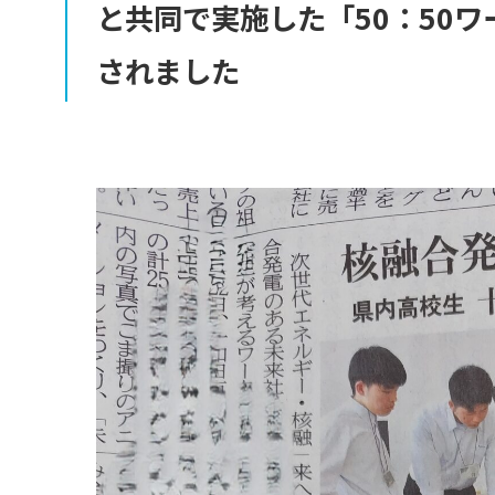
と
共同で
実施した
「50：
50
ワ
されました