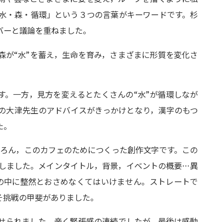
「水・森・循環」という３つの言葉がキーワードです。杉
バーと議論を重ねました。
森が“水”を蓄え，生命を育み，さまざまに形質を変化さ
ます。一方，見方を変えるとたくさんの“水”が循環しなが
この大津先生のアドバイスがきっかけとなり，漢字のもつ
た。
もちろん，このカフェのためにつくった創作文字です。この
 しました。メインタイトル，背景，イベントの概要…異
の中に整然とおさめなくてはいけません。ストレートで
そ挑戦の甲斐がありました。
せられました。辛く緊張感の連続でしたが，最後は感動