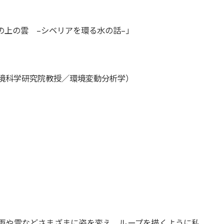
の上の雲 –シベリアを環る水の話–」
環境科学研究院教授／環境変動分析学）
雨や雲などさまざまに姿を変え，ループを描くように私