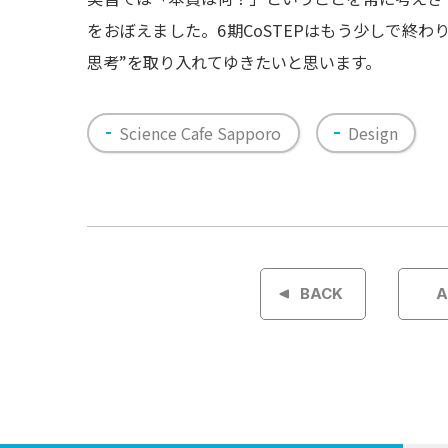
をおぼえました。6期CoSTEPはもう少しで終
思考”を取り入れてゆきたいと思います。
Science Cafe Sapporo
Design
投
稿
BACK
A
ナ
ビ
ゲ