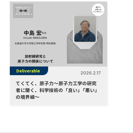
Deliverable
2026.2.17
てくてく、原子力～原子力工学の研究
者に聞く、科学技術の「良い
」
「悪い」
の境界線～