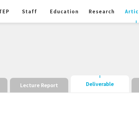
TEP
Staff
Education
Research
Artic
Deliverable
Lecture Report