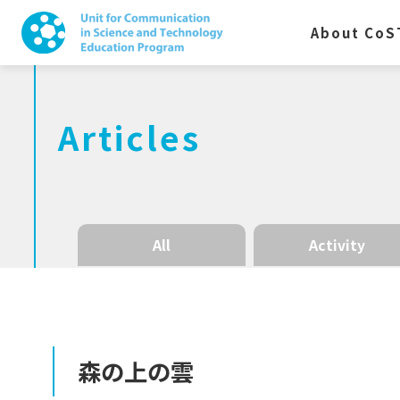
About CoS
Articles
All
Activity
森の
上の
雲