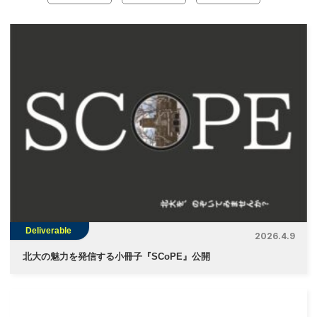
ナ
ビ
ゲ
ー
シ
ョ
ン
Deliverable
2026.4.9
北大の魅力を発信する小冊子『SCoPE』公開