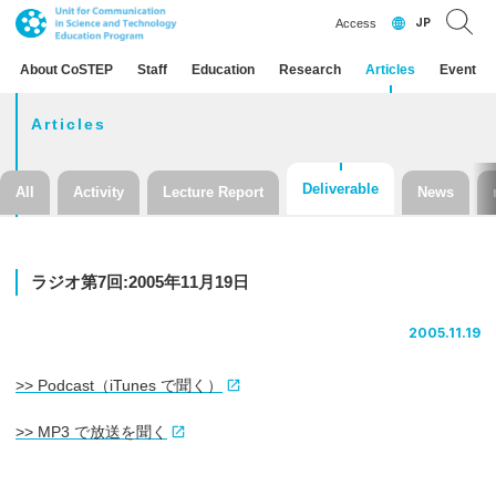
JP
Access
About CoSTEP
Staff
Education
Research
Articles
Event
Articles
Deliverable
All
Activity
Lecture Report
News
ラジオ
第
7
回
:2005
年
11
月
19
日
2005.11.19
>> Podcast（iTunes で聞く）
>> MP3 で放送を聞く