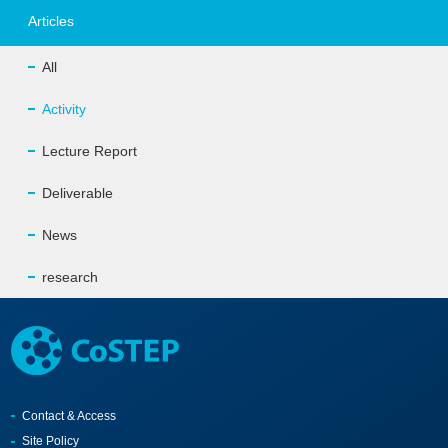
Articles
All
Activity
Lecture Report
Deliverable
News
research
Contact & Access
Site Policy