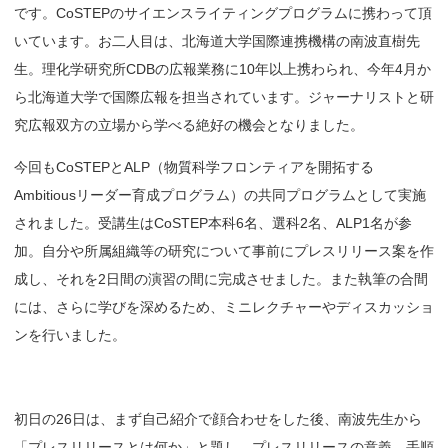
です。CoSTEPのサイエンスライティングプログラムに携わって頂
いています。お二人目は、北海道大学国際連携機構の南波直樹先
生。理化学研究所CDBの広報業務に10年以上携わられ、今年4月か
ら北海道大学で国際広報を担当されています。ジャーナリストと研
究広報双方の立場から学べる絶好の機会となりました。
今回もCoSTEPとALP（物質科学フロンティアを開拓する
Ambitiousリーダー育成プログラム）の共同プログラムとして実施
されました。受講生はCoSTEP本科6名、選科2名、ALP1名が参
加。自分や所属組織等の研究について事前にプレスリリース案を作
成し、それを2日間の演習の間に完成させました。また執筆の合間
には、さらに学びを深めるため、ミニレクチャーやディスカッショ
ンを行いました。
初日の26日は、まず自己紹介で顔合わせをした後、南波先生から
「プレスリリースとは何か」と題し、プレスリリースの意義、手順