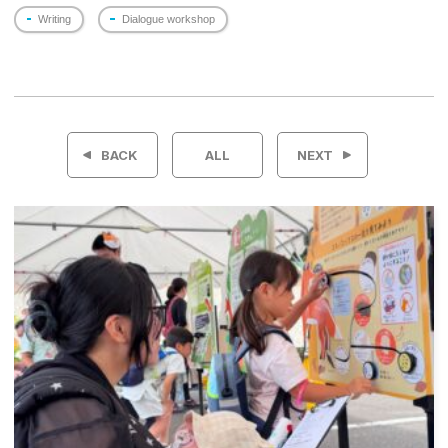
Writing
Dialogue workshop
投
稿
BACK
ALL
NEXT
ナ
ビ
ゲ
ー
シ
ョ
ン