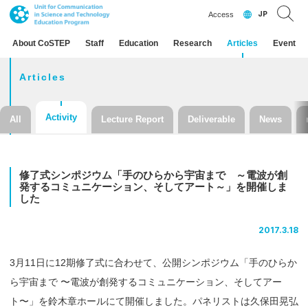
JP
Access
About CoSTEP
Staff
Education
Research
Articles
Event
Articles
Activity
All
Lecture Report
Deliverable
News
修了式
シンポジウム
「手のひらから
宇宙まで
～
電波が
創
発する
コミュニケーション、
そして
アート
～」を
開催しま
した
2017.3.18
3月11日に12期修了式に合わせて、公開シンポジウム「手のひらか
ら宇宙まで 〜電波が創発するコミュニケーション、そしてアー
ト〜」を鈴木章ホールにて開催しました。パネリストは久保田晃弘