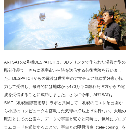
ARTSATの2号機DESPATCHは、3Dプリンタで作られた渦巻き型の
彫刻作品で、さらに深宇宙から詩を送信する芸術実験を行いまし
た。DESPATCHからの電波は世界中のアマチュア無線愛好家が協
力して受信し、最終的には地球から470万キロ離れた彼方からの電
波を受信することに成功しました。さらに今年、ARTSATは
SIAF（札幌国際芸術祭）ラボと共同して、札幌のモエレ沼公園か
ら小型のコンピュータを搭載した気球の打ち上げを行ない、大地の
彫刻としての公園を、データで宇宙と繋ぐと同時に、気球にプログ
ラムコードを送信することで、宇宙との即興演奏（tele-coding）を