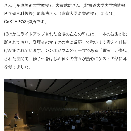
さん（多摩美術大学教授
）
、大鐘武雄さん（北海道大学大学院情報
科学研究科教授）原島博さん（東京大学名誉教授
）
、司会は
CoSTEPの朴炫貞です。
ほのかにライトアップされた会場の左右の壁には、一本の波形が投
影されており、登壇者のマイクの声に反応して勢いよく震える仕掛
けが施されています。シンポジウムのテーマである「電波」が表現
された空間で、修了生をはじめ多くの方々が熱心にゲストの話に耳
を傾けました。