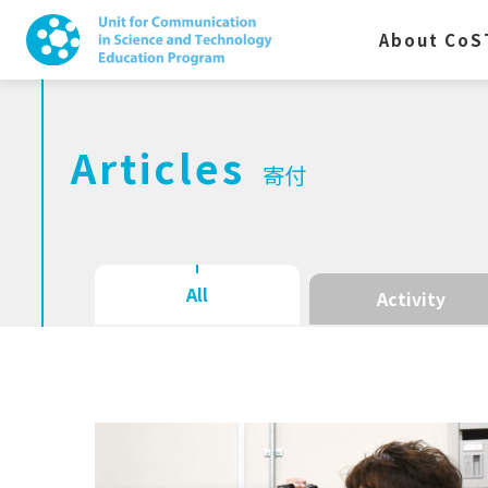
About CoS
Articles
寄付
All
Activity