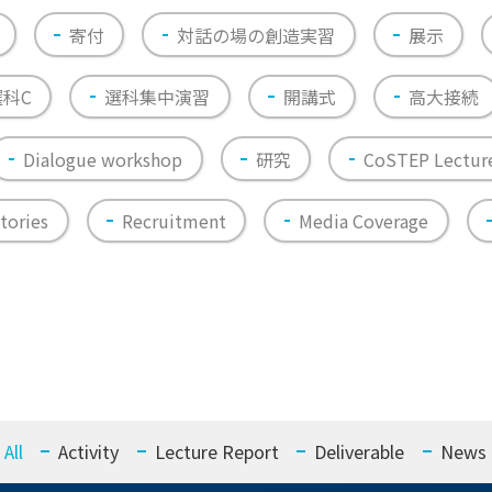
寄付
対話の場の創造実習
展示
選科C
選科集中演習
開講式
高大接続
Dialogue workshop
研究
CoSTEP Lectur
tories
Recruitment
Media Coverage
All
Activity
Lecture Report
Deliverable
News