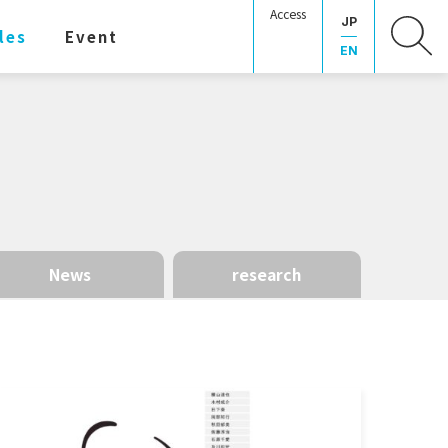
Access
JP
les
Event
EN
News
research