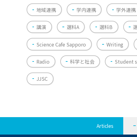
地域連携
学内連携
学外連携
講演
選科A
選科B
Science Cafe Sapporo
Writing
Radio
科学と社会
Student s
JJSC
Articles