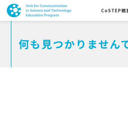
CoSTEP
概
何も
見つかりません