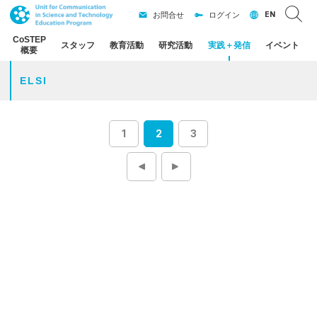
EN
お問合せ
ログイン
CoSTEP
スタッフ
教育活動
研究活動
実践
＋
発信
イベント
概要
ELSI
1
2
3
投
稿
ナ
ビ
ゲ
ー
シ
ョ
ン