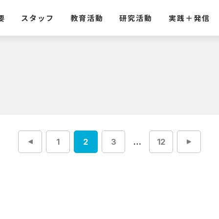
要
スタッフ
教育活動
研究活動
実践
＋
発信
1
2
3
…
12
投
稿
ナ
ビ
ゲ
ー
シ
ョ
ン