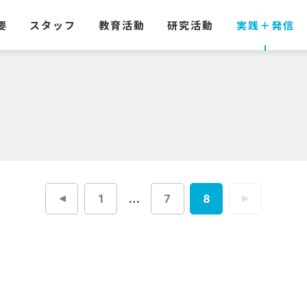
要
スタッフ
教育活動
研究活動
実践
＋
発信
1
…
7
8
投
稿
ナ
ビ
ゲ
ー
シ
ョ
ン