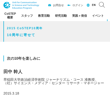
EN
お問合せ
ログイン
CoSTEP
スタッフ
教育活動
研究活動
実践
＋
発信
イベント
概要
2015 CoSTEP10周年
10周年に寄せて
次の
10
年を
楽しみに
田中 幹人
早稲田大学政治経済学術院 ジャーナリズム・コース 准教授
、
（社）サイエンス・メディア・センター リサーチ・マネージャー
2015.3.18