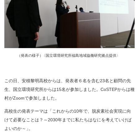
（
発表の様子
）
〈国立環境研究所福島地域協働研究拠点提供〉
この日、安積黎明高校からは、発表者６名を含む23名と顧問の先
生、国立環境研究所からは15名が参加しました。CoSTEPからは種
村がZoomで参加しました。
高校生の発表テーマは「これからの10年で、脱炭素社会実現に向
けて必要なことは？～2030年までに私たちはなにを考えていけば
よいのか～
」
。