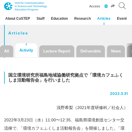
JP
Access
About CoSTEP
Staff
Education
Research
Articles
Event
Articles
Activity
All
Lecture Report
Deliverable
News
国立環境研究所福島地域協働研究拠点で
「環境
カフェ
ふく
しま
活動報告会」を
行いました
2022.3.31
浅野希梨（2021年度研修科／社会人）
2022年3月23日（水）11:00〜12:35、福島県環境創造センター交
流棟で
、
「環境カフェふくしま活動報告会」を開催しました
。
「環