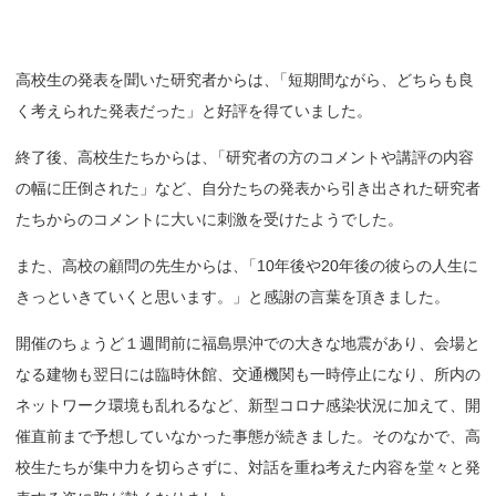
高校生の発表を聞いた研究者からは
、
「短期間ながら、どちらも良
く考えられた発表だった」と好評を得ていました。
終了後、高校生たちからは
、
「研究者の方のコメントや講評の内容
の幅に圧倒された」など、自分たちの発表から引き出された研究者
たちからのコメントに大いに刺激を受けたようでした。
また、高校の顧問の先生からは
、
「10年後や20年後の彼らの人生に
きっといきていくと思います。」と感謝の言葉を頂きました。
開催のちょうど１週間前に福島県沖での大きな地震があり、会場と
なる建物も翌日には臨時休館、交通機関も一時停止になり、所内の
ネットワーク環境も乱れるなど、新型コロナ感染状況に加えて、開
催直前まで予想していなかった事態が続きました。そのなかで、高
校生たちが集中力を切らさずに、対話を重ね考えた内容を堂々と発