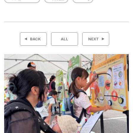
投
稿
BACK
ALL
NEXT
ナ
ビ
ゲ
ー
シ
ョ
ン