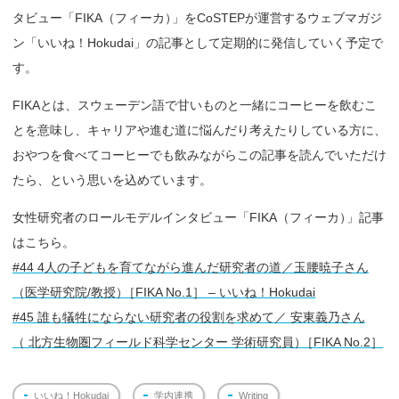
タビュー「FIKA（フィーカ
）
」をCoSTEPが運営するウェブマガジ
ン「いいね！Hokudai」の記事として定期的に発信していく予定で
す。
FIKAとは、スウェーデン語で甘いものと一緒にコーヒーを飲むこ
とを意味し、キャリアや進む道に悩んだり考えたりしている方に、
おやつを食べてコーヒーでも飲みながらこの記事を読んでいただけ
たら、という思いを込めています。
女性研究者のロールモデルインタビュー「FIKA（フィーカ
）
」記事
はこちら。
#44 4人の子どもを育てながら進んだ研究者の道／玉腰暁子さん
（医学研究院/教授
）
［FIKA No.1］ – いいね！Hokudai
#45 誰も犠牲にならない研究者の役割を求めて／ 安東義乃さん
（ 北方生物圏フィールド科学センター 学術研究員
）
［FIKA No.2］
いいね！Hokudai
学内連携
Writing