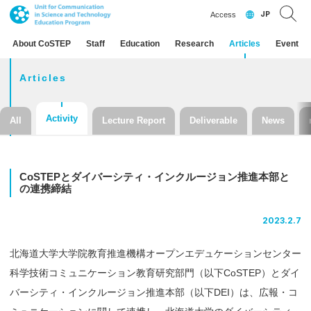
JP
Access
About CoSTEP
Staff
Education
Research
Articles
Event
Articles
Activity
All
Lecture Report
Deliverable
News
CoSTEP
と
ダイバーシティ
・
インクルージョン
推進本部と
の
連携締結
2023.2.7
北海道大学大学院教育推進機構オープンエデュケーションセンター
科学技術コミュニケーション教育研究部門（以下CoSTEP）と
ダイ
バーシティ・インクルージョン推進本部
（以下
DEI
）
は、
広報・コ