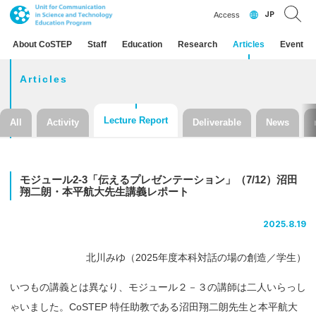
JP
Access
About CoSTEP
Staff
Education
Research
Articles
Event
Articles
Lecture Report
All
Activity
Deliverable
News
モジュール
2-3
「伝える
プレゼンテーション」
（7/12）
沼田
翔二朗
・
本平航大先生講義
レポート
2025.8.19
北川みゆ（2025年度本科対話の場の創造／学生）
いつもの講義とは異なり、モジュール２－３の講師は二人いらっし
ゃいました。CoSTEP 特任助教である沼田翔二朗先生と本平航大