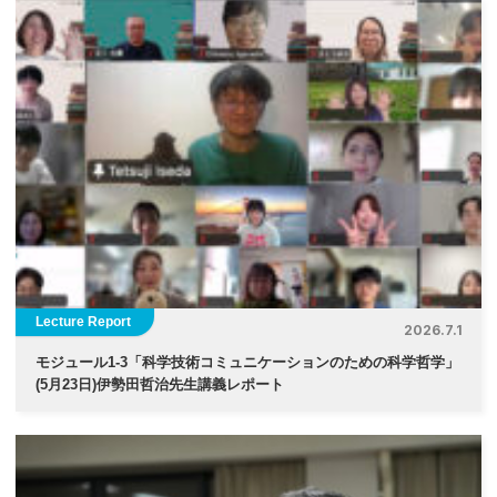
ビ
ゲ
ー
シ
ョ
ン
Lecture Report
2026.7.1
モジュール1-3「科学技術コミュニケーションのための科学哲学」
(5月23日)伊勢⽥哲治先生講義レポート