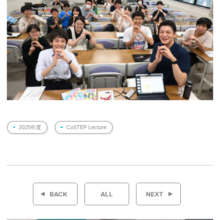
2025年度
CoSTEP Lecture
投
稿
BACK
ALL
NEXT
ナ