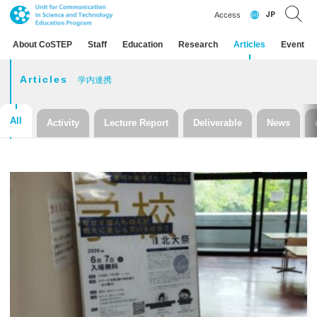
JP
Access
About CoSTEP
Staff
Education
Research
Articles
Event
Articles
学内連携
All
Activity
Lecture Report
Deliverable
News