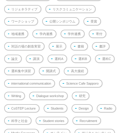
リジェネラティブ
リスクコミュニケーション
ワークショップ
公開シンポジウム
受賞
地域連携
学内連携
学外連携
寄付
対話の場の創造実習
展示
書籍
書評
論文
講演
選科A
選科B
選科C
選科集中演習
開講式
高大接続
international communication
Science Cafe Sapporo
Writing
Dialogue workshop
研究
CoSTEP Lecture
Students
Design
Radio
科学と社会
Student stories
Recruitment