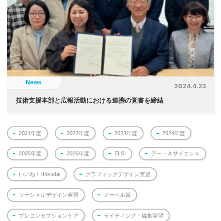
News
2024.4.23
技術支援本部と広報活動における連携の覚書を締結
2021年度
2022年度
2023年度
2024年度
2025年度
2026年度
ELSI
アート＆サイエンス
いいね！Hokudai
グラフィックデザイン実習
ソーシャルデザイン実習
ノーベル賞
プレコンセプションケア
ライティング・編集実習