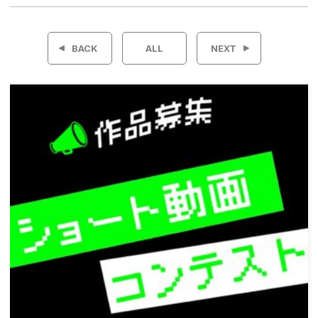
投
稿
BACK
ALL
NEXT
ナ
ビ
ゲ
ー
シ
ョ
ン