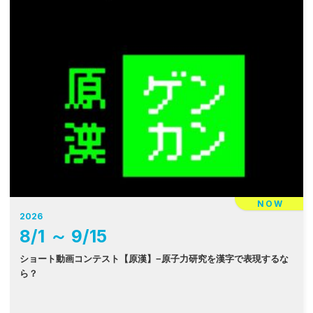
NOW
2026
8
/
1
～
9
/
15
ショート動画コンテスト【原漢】−原子力研究を漢字で表現するな
ら？