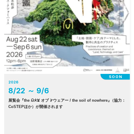
SOON
2026
8
/
22
～
9
/
6
展覧会『the 𐠫𐠂𐠓 オブ 𐠜ウェアー / the soil of nowhere
』
（協力：
CoSTEPほか）が開催されます