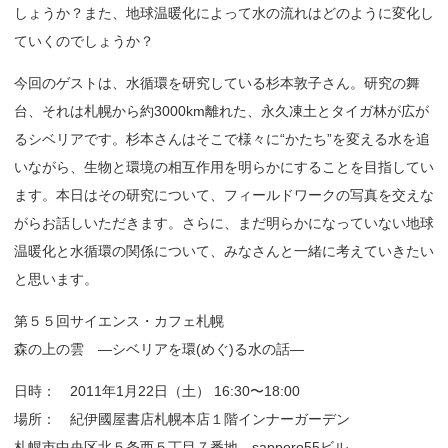
しょうか？また、地球温暖化によって水の流れはどのように変化し
ていくのでしょうか？
今回のゲストは、水循環を研究している杉本敦子さん。研究の舞
台、それは札幌から約3000km離れた、永久凍土とタイガ林が広が
るシベリアです。杉本さんはそこで様々に“かたち”を変える水を追
いながら、生物と環境の相互作用を明らかにすることを目指してい
ます。本日はその研究について、フィールドワークの写真を交えな
がらお話しいただきます。さらに、まだ明らかになっていない地球
温暖化と水循環の関係について、みなさんと一緒に考えていきたい
と思います。
第５５回サイエンス・カフェ札幌
森の上の雲 ―シベリアを環(めぐ)る水の話―
日時： 2011年1月22日（土） 16:30〜18:00
場所： 紀伊國屋書店札幌本店１階インナーガーデン
札幌市中央区北５条西５丁目７番地 sapporo55ビル