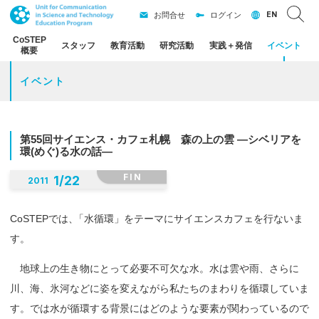
EN
お問合せ
ログイン
CoSTEP
スタッフ
教育活動
研究活動
実践
＋
発信
イベント
概要
イベント
第
55
回
サイエンス
・
カフェ
札幌
森の
上の
雲
―
シベリアを
環
(
めぐ
)
る
水の
話
―
FIN
1
/
22
2011
CoSTEPでは
、
「水循環」をテーマにサイエンスカフェを行ないま
す。
地球上の生き物にとって必要不可欠な水。水は雲や雨、さらに
川、海、氷河などに姿を変えながら私たちのまわりを循環していま
す。では水が循環する背景にはどのような要素が関わっているので