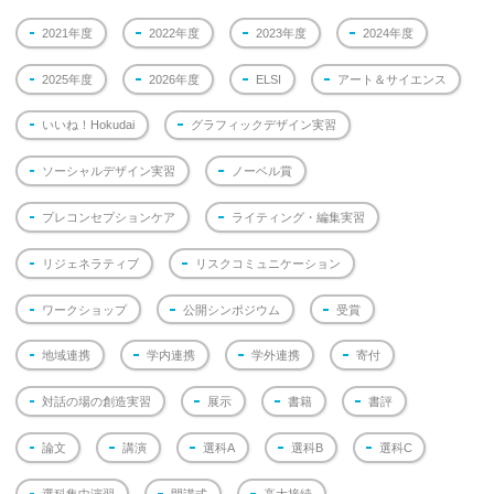
2021年度
2022年度
2023年度
2024年度
2025年度
2026年度
ELSI
アート＆サイエンス
いいね！Hokudai
グラフィックデザイン実習
ソーシャルデザイン実習
ノーベル賞
プレコンセプションケア
ライティング・編集実習
リジェネラティブ
リスクコミュニケーション
ワークショップ
公開シンポジウム
受賞
地域連携
学内連携
学外連携
寄付
対話の場の創造実習
展示
書籍
書評
論文
講演
選科A
選科B
選科C
選科集中演習
開講式
高大接続