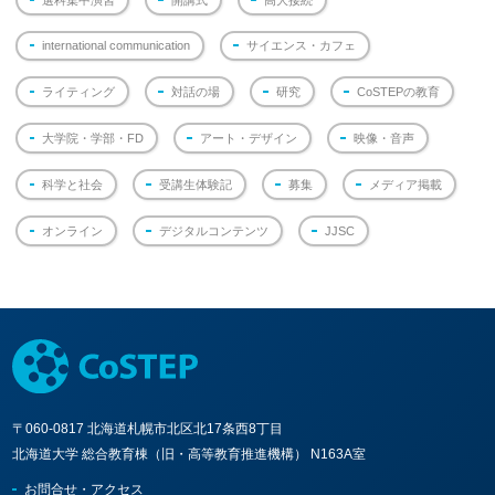
international communication
サイエンス・カフェ
ライティング
対話の場
研究
CoSTEPの教育
大学院・学部・FD
アート・デザイン
映像・音声
科学と社会
受講生体験記
募集
メディア掲載
オンライン
デジタルコンテンツ
JJSC
〒060-0817 北海道札幌市北区北17条西8丁目
北海道大学 総合教育棟（旧・高等教育推進機構） N163A室
お問合せ・アクセス