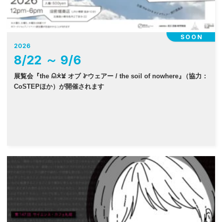
SOON
2026
8
/
22
～
9
/
6
展覧会『the 𐠫𐠂𐠓 オブ 𐠜ウェアー / the soil of nowhere
』
（協力：
CoSTEPほか）が開催されます