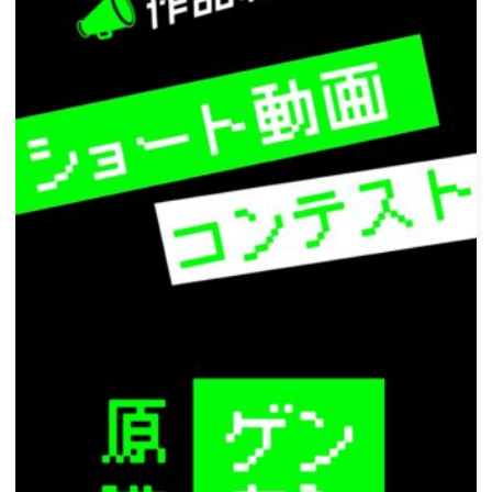
ー
シ
ョ
ン