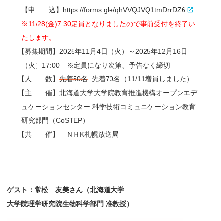
【申 込】
https://forms.gle/qhVVQJVQ1tmDrrDZ6
※11/28(金)7:30定員となりましたので事前受付を終了い
たします。
【
募集期間】2025年11月4日（火）～2025年12月16日
（火）17:00 ※定員になり次第、予告なく締切
【
人 数】
先着50名
先着70名（11/11増員しました）
【
主 催】北海道大学大学院教育推進機構オープンエデ
ュケーションセンター 科学技術コミュニケーション教育
研究部門（CoSTEP）
【
共 催】 ＮＨK札幌放送局
ゲスト：
常松
友美さん
（北海道大学
大学院理学研究院生物科学部門
准教授）