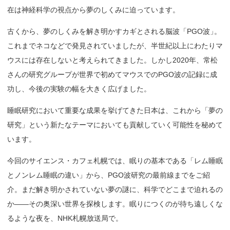
在は神経科学の視点から夢のしくみに迫っています。
古くから、夢のしくみを解き明かすカギとされる脳波「PGO波
」
。
これまでネコなどで発見されていましたが、半世紀以上にわたりマ
ウスには存在しないと考えられてきました。しかし2020年、常松
さんの研究グループが世界で初めてマウスでのPGO波の記録に成
功し、今後の実験の幅を大きく広げました。
睡眠研究において重要な成果を挙げてきた日本は、これから「夢の
研究」という新たなテーマにおいても貢献していく可能性を秘めて
います。
今回のサイエンス・カフェ札幌では、眠りの基本である「レム睡眠
とノンレム睡眠の違い」から、PGO波研究の最前線までをご紹
介。まだ解き明かされていない夢の謎に、科学でどこまで迫れるの
か――その奥深い世界を探検します。眠りにつくのが待ち遠しくな
るような夜を、NHK札幌放送局で。