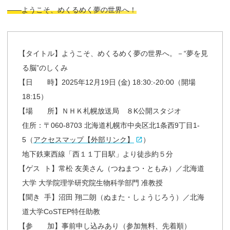
――ようこそ、めくるめく夢の世界へ！
【
タイトル】ようこそ、めくるめく夢の世界へ。－“夢を見
る脳”のしくみ
【
日 時】2025年12月19日 (金) 18:30:‑20:00（開場
18:15）
【
場 所】ＮＨＫ札幌放送局 ８K公開スタジオ
住所：〒060-8703 北海道札幌市中央区北1条西9丁目1-
5（
アクセスマップ【外部リンク】
）
地下鉄東西線「西１１丁目駅」より徒歩約５分
【
ゲス ト】常松 友美さん（つねまつ・ともみ）／北海道
大学 大学院理学研究院生物科学部門 准教授
【
聞き 手】沼田 翔二朗（ぬまた・しょうじろう）／北海
道大学CoSTEP特任助教
【
参 加】事前申し込みあり（参加無料、先着順）