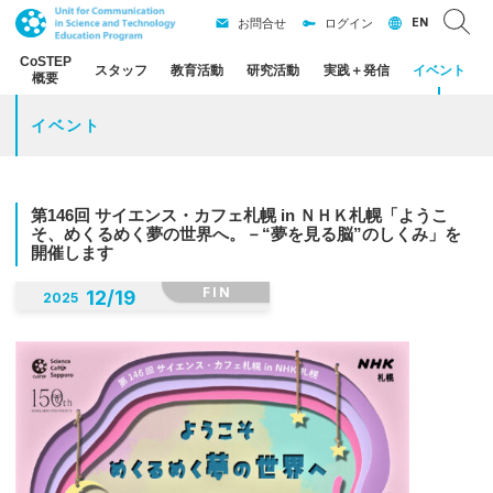
EN
お問合せ
ログイン
CoSTEP
スタッフ
教育活動
研究活動
実践
＋
発信
イベント
概要
イベント
第
146
回
サイエンス
・
カフェ
札幌
in ＮＨＫ
札幌
「ようこ
そ、
めくるめく
夢の
世界へ。
－“
夢を
見る
脳
”
のしくみ」を
開催します
FIN
12
/
19
2025