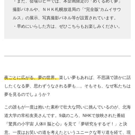
・また、会場ロビーでは、本企画限定の「めくるめく夢」
撮影パネルや、ＮＨＫ札幌放送局の「“完全版”カムイサウ
ルス」の展示、写真撮影パネル等が設置されています。
・早めにいらした方は、ぜひこちらもお楽しみください。
夜ごとに広がる、夢の世界。
楽しい夢もあれば、不思議で誰かに話
したくなる夢、思わずうなされる夢も…。そもそも、なぜ私たちは
夢を見るのでしょうか？
この誰もが一度は抱いた素朴で壮大な問いに挑んでいるのが、北海
道大学の常松友美さんです。9歳のころ、NHKで放映された番組
『驚異の小宇宙 人体II 脳と心』を見て「夢研究をするぞ！」と決
意。一度はお笑いの道を考えたというユニークな寄り道を経て、現