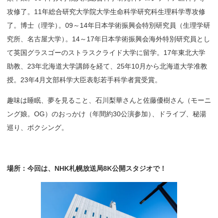
攻修了。11年総合研究大学院大学生命科学研究科生理科学専攻修
了。博士（理学
）
。09～14年日本学術振興会特別研究員（生理学研
究所、名古屋大学
）
。14～17年日本学術振興会海外特別研究員とし
て英国グラスゴーのストラスクライド大学に留学。17年東北大学
助教、23年北海道大学講師を経て、25年10月から北海道大学准教
授。23年4月文部科学大臣表彰若手科学者賞受賞。
趣味は睡眠、夢を見ること、石川梨華さんと佐藤優樹さん（モーニ
ング娘。OG）のおっかけ（年間約30公演参加
）
、ドライブ、秘湯
巡り、ボクシング。
場所：
今回は、
NHK
札幌放送局
8K
公開
スタジオで！