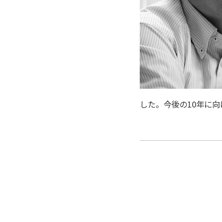
した。今後の10年に向
投
稿
ナ
ビ