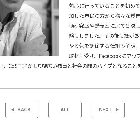
熱心に行っていることを初め
加した市民の方から様々な質
頃研究室や講義室に居ては決
験もしました。その後も縁があ
やる気を調節する仕組み解明
取材も受け、Facebookにア
け、CoSTEPがより幅広い教員と社会の間のパイプとなること
BACK
ALL
NEXT