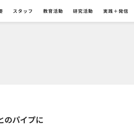
要
スタッフ
教育活動
研究活動
実践
＋
発信
との
パイプ
に