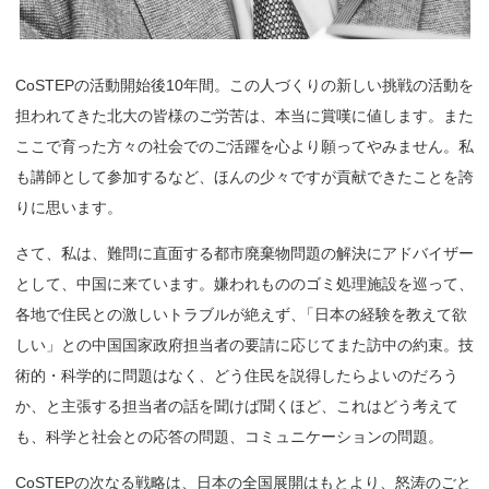
CoSTEPの活動開始後10年間。この人づくりの新しい挑戦の活動を
担われてきた北大の皆様のご労苦は、本当に賞嘆に値します。また
ここで育った方々の社会でのご活躍を心より願ってやみません。私
も講師として参加するなど、ほんの少々ですが貢献できたことを誇
りに思います。
さて、私は、難問に直面する都市廃棄物問題の解決にアドバイザー
として、中国に来ています。嫌われもののゴミ処理施設を巡って、
各地で住民との激しいトラブルが絶えず
、
「日本の経験を教えて欲
しい」との中国国家政府担当者の要請に応じてまた訪中の約束。技
術的・科学的に問題はなく、どう住民を説得したらよいのだろう
か、と主張する担当者の話を聞けば聞くほど、これはどう考えて
も、科学と社会との応答の問題、コミュニケーションの問題。
CoSTEPの次なる戦略は、日本の全国展開はもとより、怒涛のごと