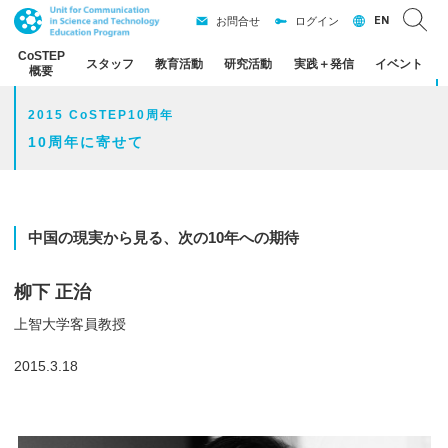
EN
お問合せ
ログイン
CoSTEP
スタッフ
教育活動
研究活動
実践
＋
発信
イベント
概要
2015 CoSTEP10周年
10周年に寄せて
中国の
現実から
見る、
次の
10
年への
期待
柳下 正治
上智大学客員教授
2015.3.18