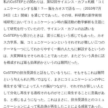
私のCoSTEPとの関わりは、第52回サイエンス・カフェ札幌「コミ
ュニケーションする脳！？― 脳をカオスで語る ―
」
（2010年7月
24日（土）開催）を通じてであった。その頃、科研費の新学術領
域研究においてコミュニケーション時の脳活動の数学解析を主題に
して研究を行っていたので、サイエンス・カフェのお誘いを
CoSTEPから受けたときは、渡りに船という感じでもあった。カオ
ス力学系、脳、コミュニケーションというそれぞれが難しい三つの
テーマを一つにしてわかりやすく一般の人たちに解説するというの
は、大変興味をそそられることであったが、またどういう具合に話
を構成すれば最も効果的かというのは難問だった。
CoSTEPの担当受講生と話をしているうちに、そもそもこれは難問
という与えられた問いではなく、まさにコミュニケーションの中に
発生する“場”によって人々の脳がつながり、それぞれが新しい人と
して分化し再生する過程そのものがそこに発生することに意義があ
る、と感じるようになった。これはまさに、担当受講生とのコミュ
ニケーションによって私自身が再生したことによる感覚であった。