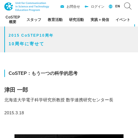
EN
お問合せ
ログイン
CoSTEP
スタッフ
教育活動
研究活動
実践
＋
発信
イベント
概要
2015 CoSTEP10周年
10周年に寄せて
CoSTEP：
もう
一つの
科学的思考
津田 一郎
北海道大学電子科学研究所教授 数学連携研究センター長
2015.3.18