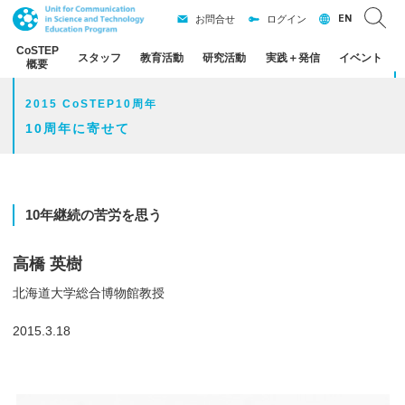
EN
お問合せ
ログイン
CoSTEP
スタッフ
教育活動
研究活動
実践
＋
発信
イベント
概要
2015 CoSTEP10周年
10周年に寄せて
10
年継続の
苦労を
思う
高橋 英樹
北海道大学総合博物館教授
2015.3.18