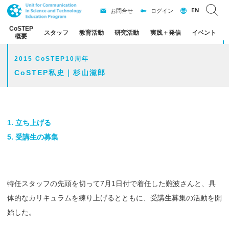
EN
お問合せ
ログイン
CoSTEP
スタッフ
教育活動
研究活動
実践
＋
発信
イベント
概要
2015 CoSTEP10周年
CoSTEP私史｜杉山滋郎
1. 立ち上げる
5.
受講生の
募集
特任スタッフの先頭を切って7月1日付で着任した難波さんと、具
体的なカリキュラムを練り上げるとともに、受講生募集の活動を開
始した。