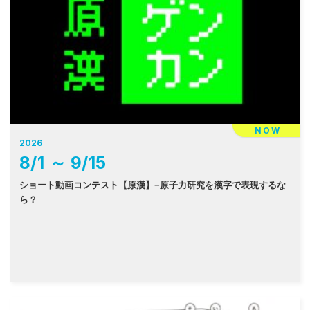
NOW
2026
8
/
1
～
9
/
15
ショート動画コンテスト【原漢】−原子力研究を漢字で表現するな
ら？