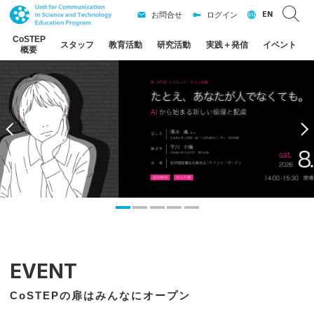
EN
お問合せ
ログイン
CoSTEP
スタッフ
教育活動
研究活動
実践
＋
発信
イベント
概要
EVENT
CoSTEPの扉はみんなにオープン