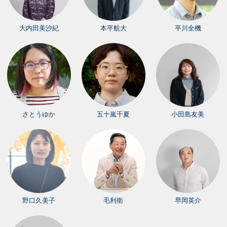
大内田美沙紀
本平航大
平川全機
さとうゆか
五十嵐千夏
小田島友美
野口久美子
毛利衛
早岡英介