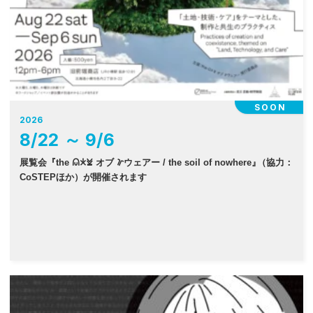
SOON
2026
8
/
22
～
9
/
6
展覧会『the 𐠫𐠂𐠓 オブ 𐠜ウェアー / the soil of nowhere
』
（協力：
CoSTEPほか）が開催されます