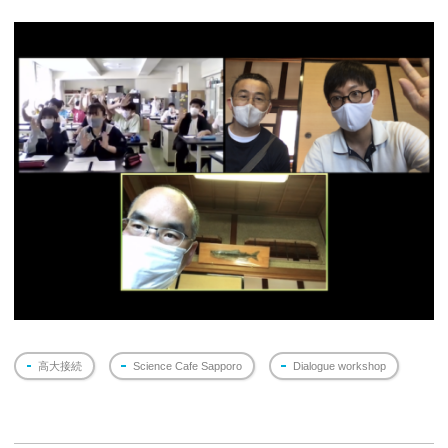
高大接続
Science Cafe Sapporo
Dialogue workshop
投