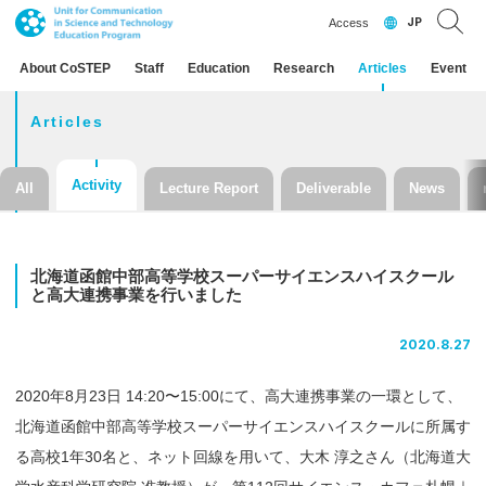
JP
Access
About CoSTEP
Staff
Education
Research
Articles
Event
Articles
Activity
All
Lecture Report
Deliverable
News
北海道函館中部高等学校
スーパーサイエンスハイスクール
と
高大連携事業を
行いました
2020.8.27
2020年8月23日 14:20〜15:00にて、高大連携事業の一環として、
北海道函館中部高等学校スーパーサイエンスハイスクールに所属す
る高校1年30名と、ネット回線を用いて、大木 淳之さん（北海道大