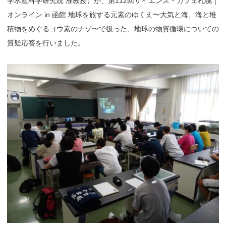
学水産科学研究院 准教授）が、第112回サイエンス・カフェ札幌｜
オンライン in 函館 地球を旅する元素のゆくえ〜大気と海、海と堆
積物をめぐるヨウ素のナゾ〜で扱った、地球の物質循環についての
質疑応答を行いました。