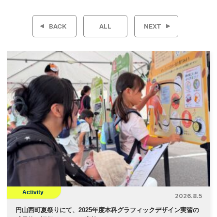
稿
BACK
ALL
NEXT
ナ
ビ
ゲ
ー
シ
ョ
ン
Activity
2026.8.5
円山西町夏祭りにて、2025年度本科グラフィックデザイン実習の