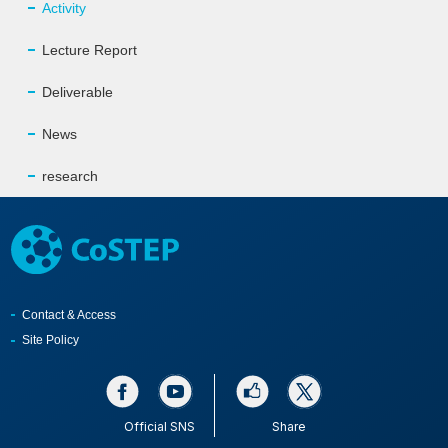
Activity
Lecture Report
Deliverable
News
research
Contact & Access
Site Policy
Official SNS
Share