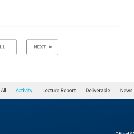
LL
NEXT
All
Activity
Lecture Report
Deliverable
News