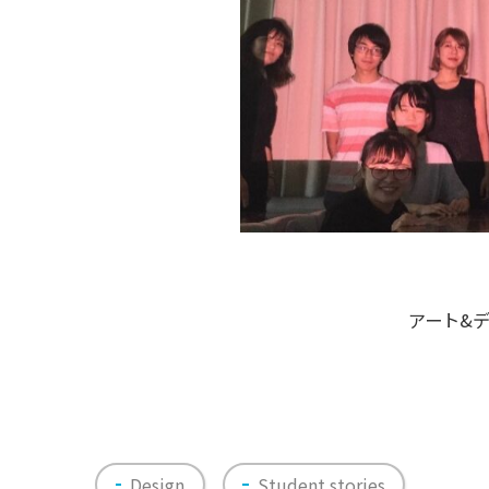
アート&
Design
Student stories