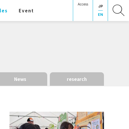
Access
JP
les
Event
EN
News
research