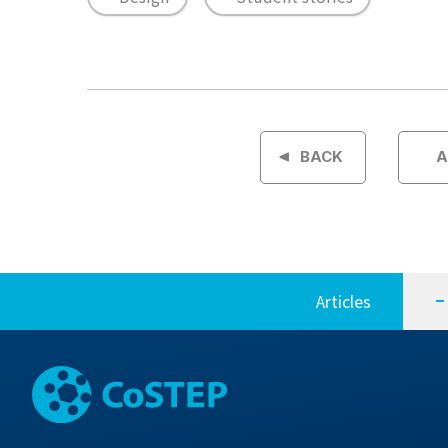
投
稿
BACK
A
ナ
ビ
ゲ
Articles
ー
シ
ョ