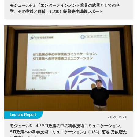
モジュール6-3 「エンターテインメント業界の武器としての科
学、その意義と価値
」
（1/10）蛇蔵先生講義レポート
Lecture Report
2026.2.20
モジュール6－4「STI政策の中の科学技術コミュニケーション、
STI政策への科学技術コミュニケーション
」
（1/24）菊地 乃依瑠先