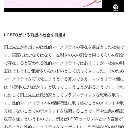
LGBTQ
がいる
前提の
社会を
目指す
渕上先生が目指すのは性的マイノリティの存在を前提とした社会で
す。実際には少なくはなく、左利きの人の割合と同じくらいの割合
で存在すると言われる性的マイノリティではありますが、社会の制
度はそもそも少数者をいないものとして扱ってきました。そのため
マイノリティを可視化しようとする努力でさえ、マジョリティ側に
は「権利の主張ばかり」と映ってしまうことがあるようです。それ
に対して渕上先生は政治家としてプラグマティックな戦略を取りま
す。性的マイノリティへの理解増進に取り組むことのメリットや取
り組まないことでのデメリットを強調することで、市や企業の態度
改善を促すというものです。例えばLGBTツーリズムという言葉が
あるように性的マイノリティをターゲットにした市場などの経済的