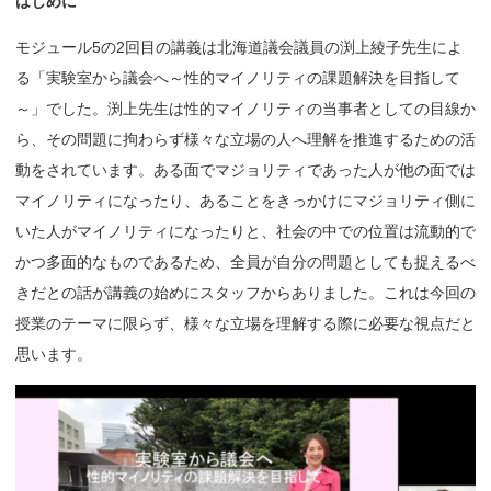
はじめに
モジュール5の2回目の講義は北海道議会議員の渕上綾子先生によ
る「実験室から議会へ～性的マイノリティの課題解決を目指して
～」でした。渕上先生は性的マイノリティの当事者としての目線か
ら、その問題に拘わらず様々な立場の人へ理解を推進するための活
動をされています。ある面でマジョリティであった人が他の面では
マイノリティになったり、あることをきっかけにマジョリティ側に
いた人がマイノリティになったりと、社会の中での位置は流動的で
かつ多面的なものであるため、全員が自分の問題としても捉えるべ
きだとの話が講義の始めにスタッフからありました。これは今回の
授業のテーマに限らず、様々な立場を理解する際に必要な視点だと
思います。