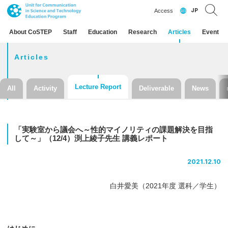
JP
Access
About CoSTEP
Staff
Education
Research
Articles
Event
Articles
Lecture Report
All
Activity
Deliverable
News
「実験室から
議会へ
～
性的
マイノリティ
の
課題解決を
目指
して
～」
（12/4）
渕上綾子先生
講義
レポート
2021.12.10
白井愛美（2021年度 選科／学生）