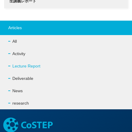
生講義レポート
Articles
All
Activity
Lecture Report
Deliverable
News
research