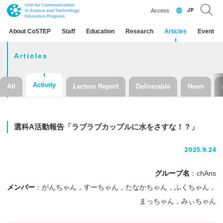
JP
Access
About CoSTEP
Staff
Education
Research
Articles
Event
Articles
Activity
All
Lecture Report
Deliverable
News
選科
A
活動報告
「ラブラブカップル
に
水を
さすな！？」
2025.9.24
グループ名
：chAns
メンバー
：がんちゃん，すーちゃん，たなかちゃん，ふくちゃん，
まっちゃん，みぃちゃん