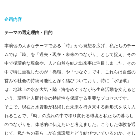
企画内容
テーマの
選定理由・
目的
本演習の大きなテーマである「時」から発想を広げ、私たちのチー
ムでは「時」を「過去・現在・未来のつながり」として捉え、その
中で循環的な現象や、人と自然を結ぶ出来事に注目しました。その
中で特に重視したのが「循環」や「つなぐ」です。これらは自然の
営みや社会の持続可能性と深く結びついており、特に「水循環」
は、地球上の水が大気・陸・海をめぐりながら生命活動を支えると
いう、環境と人間社会の持続性を保証する重要なプロセスです。
そこで、現在と水資源が枯渇した未来を行き来する劇形式を取り入
れることで
、
「時」の流れの中で移り変わる環境と私たちの暮らし
のつながりを、体感的に伝えたいと考えました。こうした体験を通
じて、私たちの暮らしが自然環境とどう結びついているのか、そし