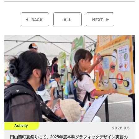
投
稿
BACK
ALL
NEXT
ナ
ビ
ゲ
ー
シ
ョ
ン
Activity
2026.8.5
円山西町夏祭りにて、2025年度本科グラフィックデザイン実習の