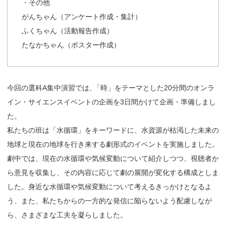
・その他
がんちゃん（アンケート作成・集計）
ふくちゃん（活動報告作成）
たなかちゃん（ポスター作成）
今回の選科A集中演習では
、
「時」をテーマとした20分間のオンラ
イン・サイエンスイベントの企画を3日間かけて企画・準備しまし
た。
私たちの班は「水循環」をキーワードに、水資源が枯渇した未来の
地球と現在の地球を行き来する劇形式のイベントを実施しました。
劇中では、現在の水循環や気候変動について紹介しつつ、視聴者か
ら意見を収集し、その内容に応じて劇の展開が変化する構成としま
した。身近な水循環や気候変動について考えるきっかけとなるよ
う、また、私たちからの一方的な発信に陥らないよう配慮しなが
ら、さまざまな工夫を凝らしました。