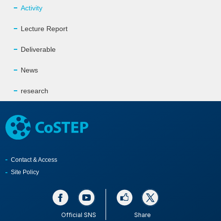
Activity
Lecture Report
Deliverable
News
research
Contact & Access
Site Policy
Official SNS
Share