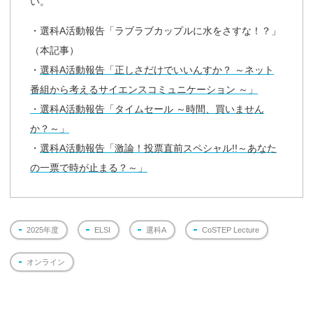
い。
・選科A活動報告「ラブラブカップルに水をさすな！？
」
（本記事）
・
選科A活動報告「正しさだけでいいんすか？ ～ネット
番組から考えるサイエンスコミュニケーション ～」
・選科A活動報告「タイムセール ～時間、買いません
か？～」
・
選科A活動報告「激論！投票直前スペシャル!!～あなた
の一票で時が止まる？～」
2025年度
ELSI
選科A
CoSTEP Lecture
オンライン