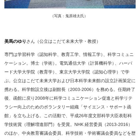
（
写真：鬼原雄太氏）
美馬のゆり
さん
（公立はこだて未来大学・教授）
専門は学習科学（認知科学、教育工学、情報工学
）
、科学コミュニ
ケーション。博士（学術
）
。電気通信大学（計算機科学
）
、ハーバ
ード大学大学院（教育学
）
、東京大学大学院（認知心理学）で学
ぶ。公立はこだて未来大学および日本科学未来館の設立計画策定に
携わる。科学館設立後は副館長（2003-2006）を務める。任期終了
後、函館に戻り2008年に科学コミュニケーション促進と科学リテ
ラシー向上のためのボランタリー組織「サイエンス・サポート函
館」を立ち上げる。この活動で、平成26年度文部科学大臣表彰科
学技術賞（理解増進部門）を受賞。NHK 経営委員（2013-2016）
のほか、中央教育審議会委員、科学技術・学術審議会委員などを歴