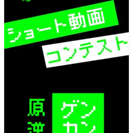
ー
シ
ョ
ン