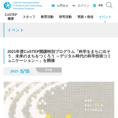
EN
お問合せ
ログイン
CoSTEP
スタッフ
教育活動
研究活動
実践
＋
発信
イベント
概要
イベント
2021
年度
CoSTEP
開講特別
プログラム
「科学を
まちに
出そ
う、
未来のまちを
つくろう
～
デジタル
時代の
科学技術
コミ
ュニケーション
～」を
開催
FIN
5
/
15
2021