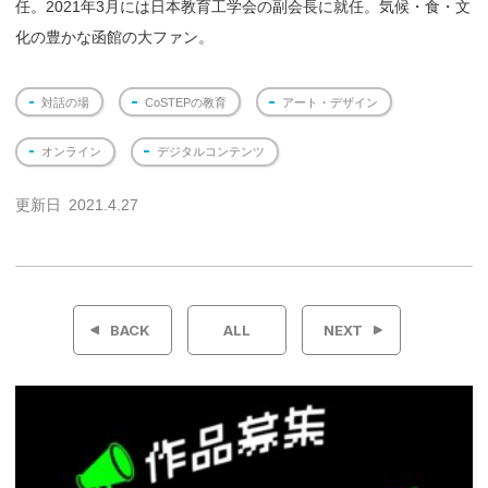
任。2021年3月には日本教育工学会の副会長に就任。気候・食・文
化の豊かな函館の大ファン。
対話の場
CoSTEPの教育
アート・デザイン
オンライン
デジタルコンテンツ
更新日
2021.4.27
投
稿
BACK
ALL
NEXT
ナ
ビ
ゲ