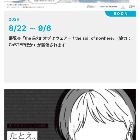
SOON
2026
8
/
22
～
9
/
6
展覧会『the 𐠫𐠂𐠓 オブ 𐠜ウェアー / the soil of nowhere
』
（協力：
CoSTEPほか）が開催されます