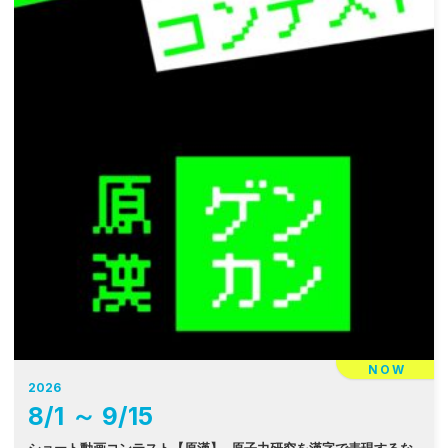
NOW
2026
8
/
1
～
9
/
15