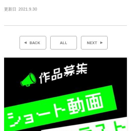
更新日
2021.9.30
投
稿
BACK
ALL
NEXT
ナ
ビ
ゲ
ー
シ
ョ
ン