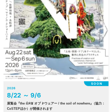
SOON
2026
8
/
22
～
9
/
6
展覧会『the 𐠫𐠂𐠓 オブ 𐠜ウェアー / the soil of nowhere
』
（協力：
CoSTEPほか）が開催されます