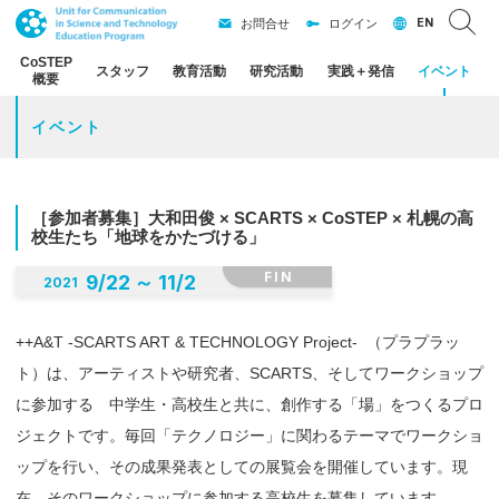
EN
お問合せ
ログイン
CoSTEP
スタッフ
教育活動
研究活動
実践
＋
発信
イベント
概要
イベント
［参加者募集］
大和田俊
× SCARTS × CoSTEP ×
札幌の
高
校生たち
「地球を
かたづける」
FIN
9
/
22
～
11
/
2
2021
++A&T -SCARTS ART & TECHNOLOGY Project- （プラプラッ
ト）は、アーティストや研究者、SCARTS、そしてワークショップ
に参加する 中学生・高校生と共に、創作する「場」をつくるプロ
ジェクトです。毎回「テクノロジー」に関わるテーマでワークショ
ップを行い、その成果発表としての展覧会を開催しています。現
在、そのワークショップに参加する高校生を募集しています。