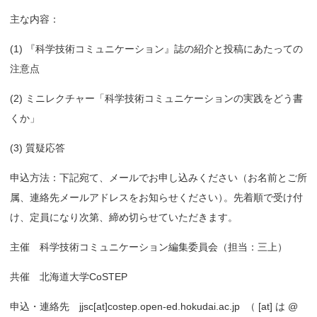
主な内容：
(1) 『科学技術コミュニケーション』誌の紹介と投稿にあたっての
注意点
(2) ミニレクチャー「科学技術コミュニケーションの実践をどう書
くか」
(3) 質疑応答
申込方法：下記宛て、メールでお申し込みください（お名前とご所
属、連絡先メールアドレスをお知らせください
）
。先着順で受け付
け、定員になり次第、締め切らせていただきます。
主催 科学技術コミュニケーション編集委員会（担当：三上）
共催 北海道大学CoSTEP
申込・連絡先 jjsc[at]costep.open-ed.hokudai.ac.jp
（ [at] は @