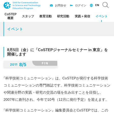
EN
お問合せ
ログイン
CoSTEP
スタッフ
教育活動
研究活動
実践
＋
発信
イベント
概要
イベント
8
月
5
日
（金）
に
「CoSTEP
ジャーナルセミナー
in
東京」を
開催します
FIN
8
/
5
2011
『
科学技術コミュニケーション』は、CoSTEPが発行する科学技術
コミュニケーションの専門雑誌です。科学技術コミュニケーション
や関連分野の実践・研究の交流の場を生み出すことを目指し、
2007年に創刊され、今年で10号（12月に発行予定）を迎えます。
『
科学技術コミュニケーション』編集委員会とCoSTEPでは、この