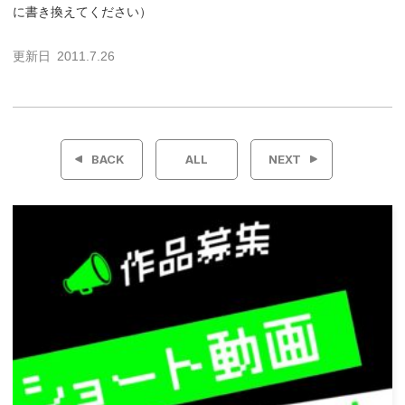
に書き換えてください）
更新日
2011.7.26
投
稿
BACK
ALL
NEXT
ナ
ビ
ゲ
ー
シ
ョ