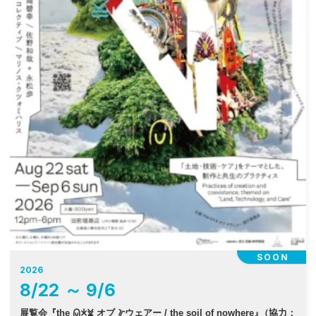
SOON
2026
8
/
22
～
9
/
6
展覧会『the 𐠫𐠂𐠓 オブ 𐠜ウェアー / the soil of nowhere
』
（協力：