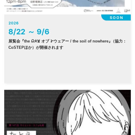
SOON
2026
8
/
22
～
9
/
6
展覧会『the 𐠫𐠂𐠓 オブ 𐠜ウェアー / the soil of nowhere
』
（協力：
CoSTEPほか）が開催されます