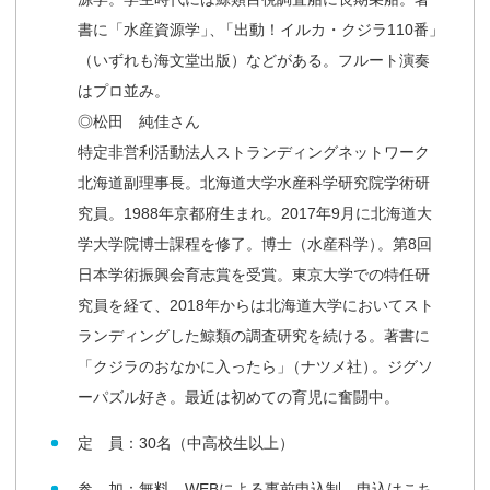
書に「水産資源学
」
、
「出動！イルカ・クジラ110番
」
（いずれも海文堂出版）などがある。フルート演奏
はプロ並み。
◎松田 純佳さん
特定非営利活動法人ストランディングネットワーク
北海道副理事長。北海道大学水産科学研究院学術研
究員。1988年京都府生まれ。2017年9月に北海道大
学大学院博士課程を修了。博士（水産科学
）
。第8回
日本学術振興会育志賞を受賞。東京大学での特任研
究員を経て、2018年からは北海道大学においてスト
ランディングした鯨類の調査研究を続ける。著書に
「クジラのおなかに入ったら
」
（ナツメ社
）
。ジグソ
ーパズル好き。最近は初めての育児に奮闘中。
定 員：30名（中高校生以上）
参 加：無料、WEBによる事前申込制
申込はこち