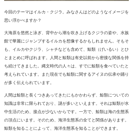
今回のテーマはイルカ・クジラ。みなさんはどのようなイメージを
思い浮かべますか？
大海原を悠然と泳ぎ、背中から潮を吹き上げるクジラの姿や、水族
館で華麗にジャンプするイルカを想像するかもしれません。そもそ
も、イルカやクジラ、シャチなども含めて、鯨類（げいるい）とひ
とまとめに呼ばれます。人間と鯨類は有史以前から密接な関係を持
ち続けてきました。縄文時代の人々は、すでに鯨類を食べていたと
考えられています。また現在でも鯨類に関するアイヌの伝承や踊り
が多く伝えられています。
人間は鯨類と長くつきあってきたにもかかわらず、鯨類についての
知識は非常に限られており、謎が多いといえます。それは鯨類が水
中生活のため、接点が少ないからです。一方で、鯨類は海の生態系
の頂点にいます。そのため、海洋生態系の全てと関係があります。
鯨類を知ることによって、海洋生態系を知ることができます。