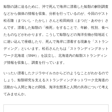
鯨類の謎に迫るために、沖で死んで海岸に漂着した鯨類の解剖調査
などから個体の情報を収集、分析を行っているのが、今回のゲスト
松石隆（まついし・たかし）さんと松田純佳（まつだ・あやか）さ
んです。漂着した鯨類の「検死」をすることで、年齢、性別、食べ
たものなどがわかります。こうして鯨類などの海洋生物が陸地近く
に迷い込んで座礁したり、死んで海岸に漂着する現象を「ストラン
ディング」といいます。松石さんたちは「ストランディングネット
ワーク北海道（SNH
）
」を設立し、北海道内の鯨類ストランディン
グ情報を収集し、調査を行っています。
いったい漂着したクジラやイルカからどのようなことがわかるので
しょう。鯨類研究を支えるストランディングネットワーク北海道の
活動から人間と海との関係、海洋生態系と人間の共存について考え
てみませんか。