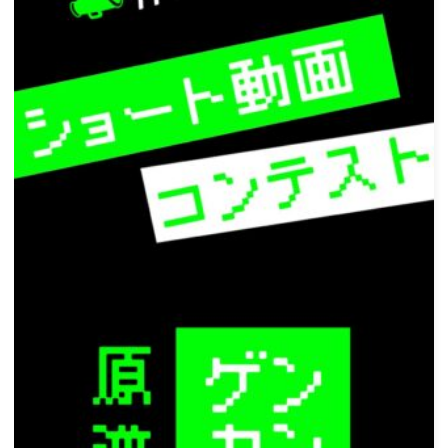
ー
シ
ョ
ン