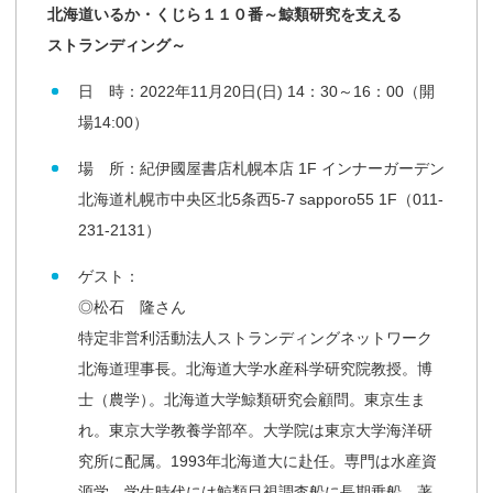
北海道いるか・
くじら
１１０番
～
鯨類研究を
支える
ストランディング
～
日 時：2022年11月20日(日) 14：30～16：00（開
場14:00）
場 所：紀伊國屋書店札幌本店 1F インナーガーデン
北海道札幌市中央区北5条西5-7 sapporo55 1F（011-
231-2131）
ゲスト：
◎松石 隆さん
特定非営利活動法人ストランディングネットワーク
北海道理事長。北海道大学水産科学研究院教授。博
士（農学
）
。北海道大学鯨類研究会顧問。東京生ま
れ。東京大学教養学部卒。大学院は東京大学海洋研
究所に配属。1993年北海道大に赴任。専門は水産資
源学。学生時代には鯨類目視調査船に長期乗船。著