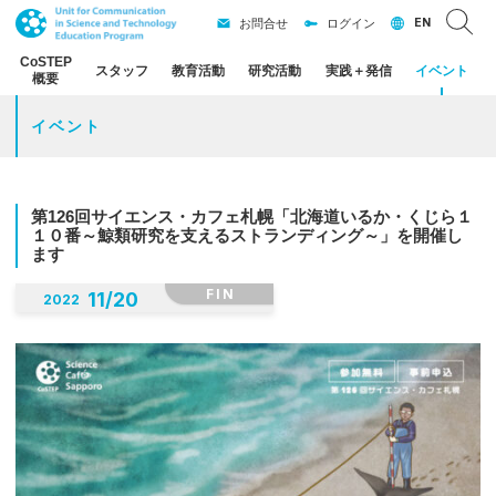
EN
お問合せ
ログイン
CoSTEP
スタッフ
教育活動
研究活動
実践
＋
発信
イベント
概要
イベント
第
126
回
サイエンス
・
カフェ
札幌
「北海道いるか
・
くじら
１
１０
番
～
鯨類研究を
支える
ストランディング
～」を
開催し
ます
FIN
11
/
20
2022