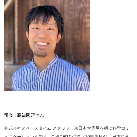
司会：高知尾 理
さん
株式会社スペースタイム スタッフ。東日本大震災を機に科学コミ
ュニケーションを知り、CoSTEPを受講（10期選科A
）
。日本科学