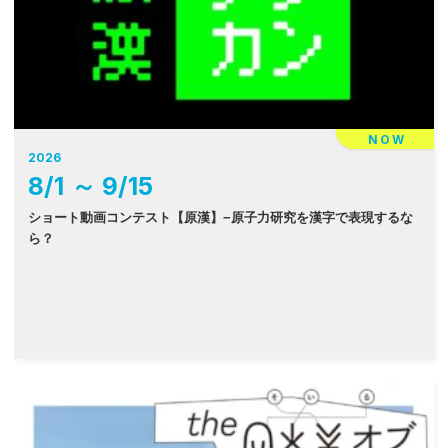
NOW
2026
8
/
1
～
9
/
15
ショート動画コンテスト【原漢】−原子力研究を漢字で表現するな
ら？