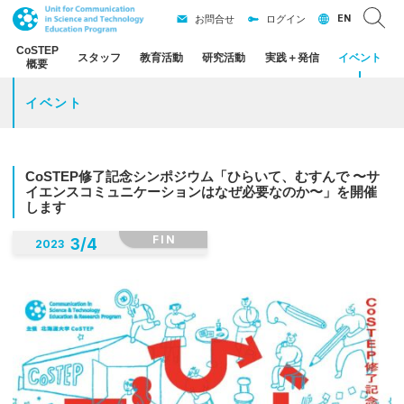
EN
お問合せ
ログイン
CoSTEP
スタッフ
教育活動
研究活動
実践
＋
発信
イベント
概要
イベント
CoSTEP
修了記念
シンポジウム
「ひらいて、
むすんで
〜
サ
イエンスコミュニケーション
はなぜ
必要なのか
〜」を
開催
します
FIN
3
/
4
2023