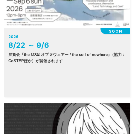
SOON
2026
8
/
22
～
9
/
6
展覧会『the 𐠫𐠂𐠓 オブ 𐠜ウェアー / the soil of nowhere
』
（協力：
CoSTEPほか）が開催されます