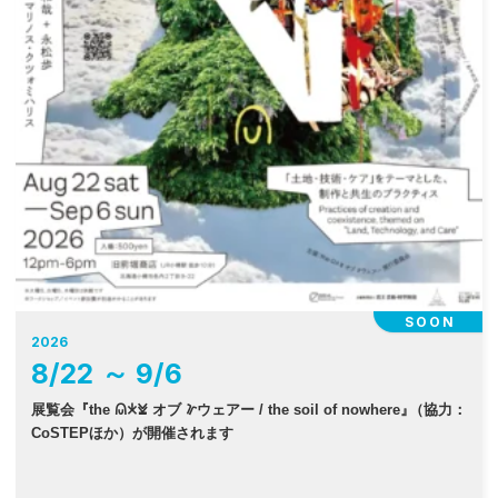
SOON
2026
8
/
22
～
9
/
6
展覧会『the 𐠫𐠂𐠓 オブ 𐠜ウェアー / the soil of nowhere
』
（協力：
CoSTEPほか）が開催されます