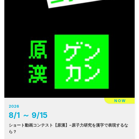
NOW
2026
8
/
1
～
9
/
15
ショート動画コンテスト【原漢】−原子力研究を漢字で表現するな
ら？