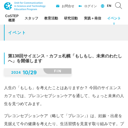
EN
お問合せ
ログイン
CoSTEP
スタッフ
教育活動
研究活動
実践
＋
発信
イベント
概要
イベント
第
138
回
サイエンス
・
カフェ
札幌
「もしもし、
未来のわたし
へ」を
開催します
FIN
10
/
29
2024
人生の「もしも」を考えたことはありますか？ 今回のサイエンス
カフェでは、プレコンセプションケアを通して、ちょっと未来の人
生を見つめてみます。
プレコンセプションケア（略して「プレコン
」
）は、妊娠・出産を
見据えて今の健康を考えたり、生活習慣を見直す取り組みです。プ