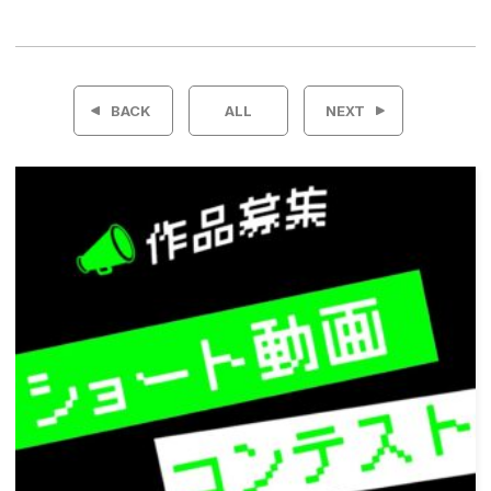
投
稿
BACK
ALL
NEXT
ナ
ビ
ゲ
ー
シ
ョ
ン