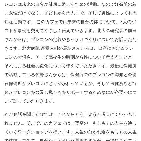
レコンは未来の自分が健康に過ごすための活動。なので妊娠前の若
い女性だけでなく、子どもから大人まで、そして男性にとっても大
切な活動です。 このカフェでは未来の自分の体について、3人のゲ
ストが事例を交えてやさしく伝えていきます。北大の研究者の前田
さんからは、プレコンの定義やきっかけづくりについてお話いただ
きます。北大病院 産婦人科の馬詰さんからは、出産におけるプレ
コンの大切さ、そして高校生の時期から性について考えることと、
それによる社会の変化について伝えていただきます。最後に保健所
で活動している佐野さんからは、保健所でのプレコンの認知と今現
在保健所がプレコンにどうかかわっているか、そして保健所など行
政がプレコンを普及し私たちをサポートするためなにが必要かにつ
いて語っていただきます。
ただお話を聞くだけでは、これからどうしようと考えにくいかもし
れません。そこでこのカフェでは、架空の「もしも」の人生を辿っ
ていくワークショップを行います。人生の分かれ道をもしもの人生
で体験してみて、自分ならどういう選択をするか、一緒に考えてい