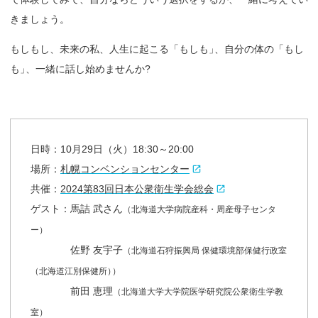
きましょう。
もしもし、未来の私、人生に起こる「もしも
」
、自分の体の「もし
も
」
、一緒に話し始めませんか?
日時：10月29日（火）18:30～20:00
場所：
札幌コンベンションセンター
共催：
2024第83回日本公衆衛生学会総会
ゲスト：
馬詰 武さん
（北海道大学病院産科・周産母子センタ
ー）
佐野 友宇子
（北海道石狩振興局 保健環境部保健行政室
（北海道江別保健所
）
）
前田 恵理
（北海道大学大学院医学研究院公衆衛生学教
室）