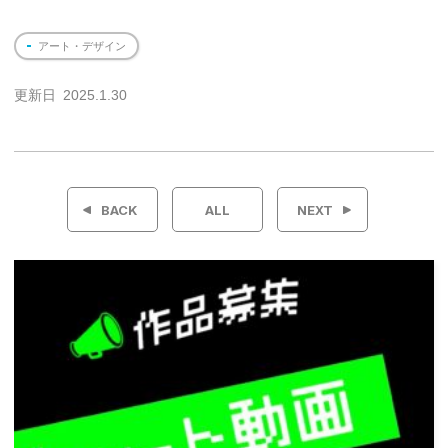
アート・デザイン
更新日
2025.1.30
投
稿
BACK
ALL
NEXT
ナ
ビ
ゲ
ー
シ
ョ