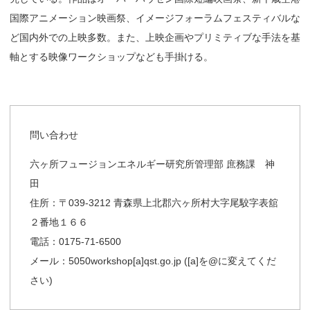
国際アニメ
ーション映画祭、イメージフォーラムフェスティバルな
ど国内外で
の上映多数。また、上映企画やプリミティブな手法を基
軸とする映
像ワークショップなども手掛ける。
問い合わせ
六ヶ所フュージョンエネルギー研究所管理部 庶務課 神
田
住所：〒039-3212 青森県上北郡六ヶ所村大字尾駮字表舘
２番地１６６
電話：0175-71-6500
メール：5050workshop[a]qst.go.jp ([a]を@に変えてくだ
さい)