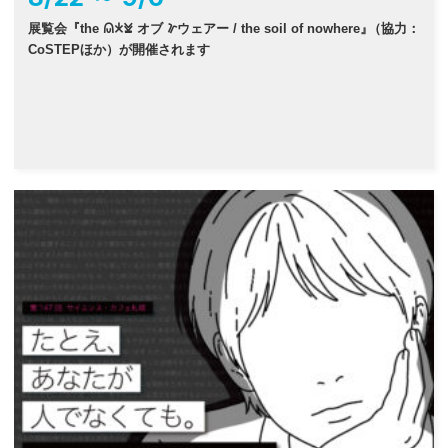
展覧会『the 𐠫𐠂𐠓 オブ 𐠜ウェアー / the soil of nowhere
』
（協力：
CoSTEPほか）が開催されます