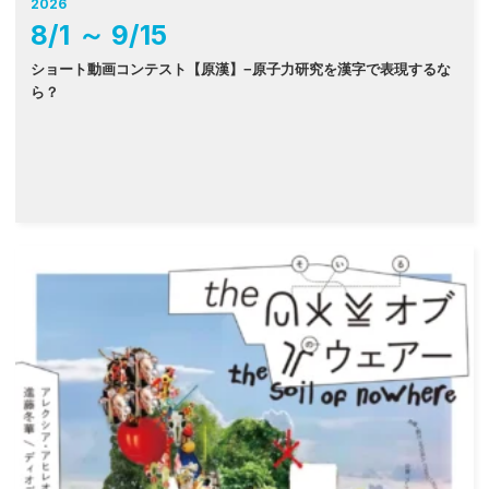
2026
8
/
1
～
9
/
15
ショート動画コンテスト【原漢】−原子力研究を漢字で表現するな
ら？