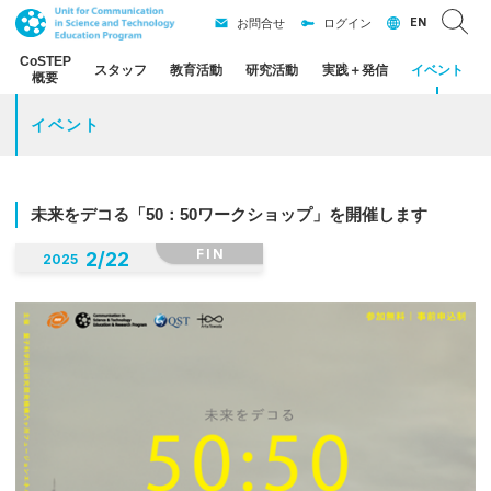
EN
お問合せ
ログイン
CoSTEP
スタッフ
教育活動
研究活動
実践
＋
発信
イベント
概要
イベント
未来を
デコ
る
「50：
50
ワークショップ」を
開催します
FIN
2
/
22
2025