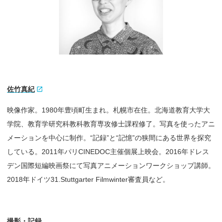
佐竹真紀
映像作家。1980年豊頃町生まれ。札幌市在住。北海道教育大学大
学院、教
育学研究科教科教育専攻修士課程修了。写真を使ったアニ
メーションを中心に制作。“記録”と“記憶”の
狭間にある世界を探究
している。2011年パリCINEDOC主
催個展上映会。2016年ドレス
デン国際短編映画祭にて写真アニ
メーションワークショップ講師。
2018年ドイツ31.
Stuttgarter Filmwinter審査員など。
撮影・
記録