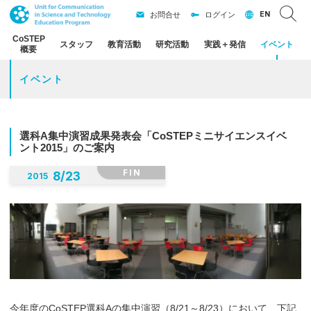
EN
お問合せ
ログイン
CoSTEP
スタッフ
教育活動
研究活動
実践
＋
発信
イベント
概要
イベント
選科
A
集中演習成果発表会
「CoSTEP
ミニサイエンスイベ
ント
2015」
のご
案内
FIN
8
/
23
2015
今年度のCoSTEP選科Aの集中演習（8/21～8/23）において、下記