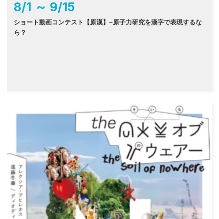
8
/
1
～
9
/
15
ショート動画コンテスト【原漢】−原子力研究を漢字で表現するな
ら？