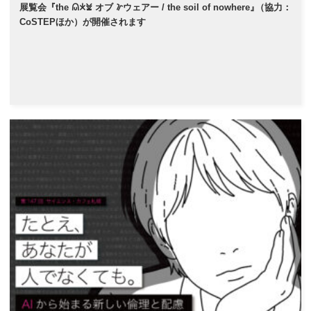
展覧会『the 𐠫𐠂𐠓 オブ 𐠜ウェアー / the soil of nowhere
』
（協力：
CoSTEPほか）が開催されます