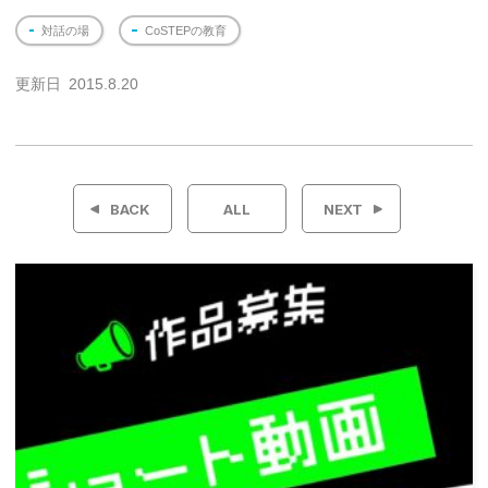
対話の場
CoSTEPの教育
更新日
2015.8.20
投
稿
BACK
ALL
NEXT
ナ
ビ
ゲ
ー
シ
ョ