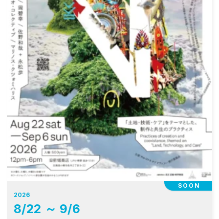
SOON
2026
8
/
22
～
9
/
6