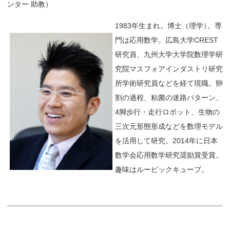
ンター 助教）
1983年生まれ。博士（理学
）
。専
門は応用数学。広島大学CREST
研究員、九州大学大学院数理学研
究院マスフォアインダストリ研究
所学術研究員などを経て現職。卵
割の過程、粘菌の迷路パターン、
4脚歩行・走行ロボット、生物の
三次元形態形成などを数理モデル
を活用して研究。2014年に日本
数学会応用数学研究奨励賞受賞。
趣味はルービックキューブ。