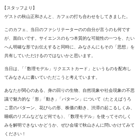
【
スタッフより】
ゲストの秋山正和さんと、カフェの打ち合わせをしてきました。
このカフェ、当日のファシリテーターのの自分が言うのも何です
が、面白いです。サイエンスのもつ本質的な可能性の一つを、たい
へん明確な形でお伝えすると同時に、みなさんにもその「思想」を
共有していただけるのではないかと思います。
当日は
、
「
「数理モデル」リクエストカード」というものを配布し
てみなさんに書いていただこうと考えています。
あなたが関心のある、身の回りの生物、自然現象や社会現象の不思
議で魅力的な「形
」
「動き
」
「パターン」について（たとえばうろ
こ雲のパターン、花びらの形、株価の動き、渋滞の起こるしくみ、
睡眠のリズムなどなど何でも
）
、
「数理モデル」を使ってそのしく
みを解明できないかどうか、ぜひ会場で秋山さんに問いかけてみて
ください！