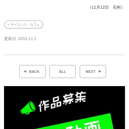
（
11月12日 石村）
サイエンス・カフェ
更新日
2015.11.1
投
稿
BACK
ALL
NEXT
ナ
ビ
ゲ
ー
シ