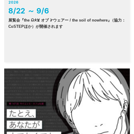
2026
8
/
22
～
9
/
6
展覧会『the 𐠫𐠂𐠓 オブ 𐠜ウェアー / the soil of nowhere
』
（協力：
CoSTEPほか）が開催されます