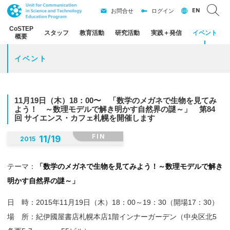
EN
お問合せ
ログイン
CoSTEP
スタッフ
教育活動
研究活動
実践
＋
発信
イベント
概要
イベント
11
月
19
日
（木）
18：
00〜
「数学の
メガネ
で
生物を
見てみ
よう！
～
数理
モデル
で
解き
明かす
自然界の
謎
～」
第
84
回
サイエンス
・
カフェ
札幌を
開催します
FIN
11
/
19
2015
テーマ：
「数学のメガネで生物を見てみよう！～数理モデルで解き
明かす自然界の謎～」
日 時：2015年11月19日（木）18：00～19：30（開場17：30）
場 所：紀伊國屋書店札幌本店1階インナーガーデン（中央区北5